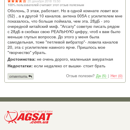
20 декабря 2018 15:50
100% пользователей считают этот отзыв полезным
Оболонь, 3 этаж, работает. Но в одной комнате ловит все
(52) , а в другой 10 каналов. антена 005А с усилителем мне
показалось, что больше поймала, чем эта. 28дБ - это
очередной китайский миф. "Агсату" советую писать рядом
с 28дБ в скобках свою РЕАЛЬНУЮ цифру, чтоб к вам было
меньше глупых вопросов. До этого у меня была
самодельная, тоже "петлевой вибратор"- ловила каналов
20, эта с усилителем намного ярче. Пришлось мое
"творчество" убрать.
Достоинства:
не очень дорого, маленькая аккуратная
Недостатки:
если недалеко от вышки- стоит брать
Отзыв полезен?
Да (5)
|
Нет (0)
ответить