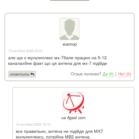
виктор
13 октября 2025 20:57
але ще є мультиплекс мх-7бале працює на 5-12
каналахбне факт що ця антена для мх-7 підійде
Отзыв полезен?
Да (0)
|
Нет (0)
ответить
ua Agsat com
14 октября 2025 19:10
все правильно, антена не підійде для МХ7
мультиплексу, потрібна МВ2 антена.