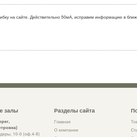
ибку на сайте. Действительно 50мА, исправим информацию в бли
е залы
Разделы сайта
П
ерег,
Главная
То
етровка)
О компании
Ст
деры, 10-б (оф.4-8)