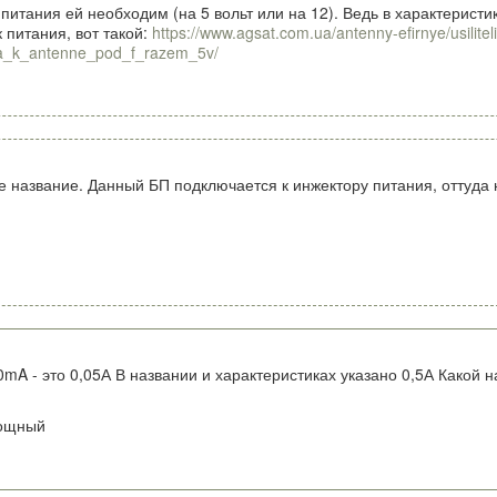
 питания ей необходим (на 5 вольт или на 12). Ведь в характерист
 питания, вот такой:
https://www.agsat.com.ua/antenny-efirnye/usiliteli
ya_k_antenne_pod_f_razem_5v/
е название. Данный БП подключается к инжектору питания, оттуда н
mA - это 0,05А В названии и характеристиках указано 0,5А Какой
мощный