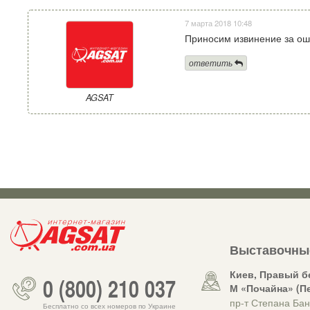
7 марта 2018 10:48
Приносим извинение за ош
ответить
AGSAT
Выставочны
Киев, Правый б
0 (800) 210 037
М «Почайна» (П
пр-т Степана Бан
Бесплатно со всех номеров по Украине