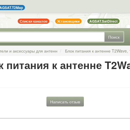
AGSAT.T2Map
Списки каналов
Установщики
AGSAT.SatDirect
Поиск
тели и аксессуары для антенн
Блок питания к антенне T2Wave,
к питания к антенне T2Wa
Написать отзыв