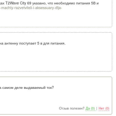
иках T2Wave City 69 указано, что необходимо питания 5В и
-machty-razvetviteli-i-aksessuary-dlja-
а антенну поступает 5 в для питания.
 на самом деле выдаваемый ток?
Отзыв полезен?
Да (0)
|
Нет (0)