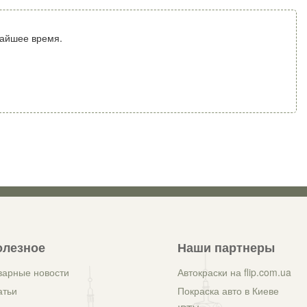
жайшее время.
олезное
Наши партнеры
варные новости
Автокраски на flip.com.ua
атьи
Покраска авто в Киеве