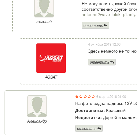
Не могу понять, какой блок
соответственно другой блок
antenn/t2wave_blok_pitani
Евгений
ответить
4 октября 2019 12:03
Здесь немного не точно
ответить
AGSAT
6 марта 2018 21:00
На фото видна надпись 12V 50
Достоинства:
Красивый
Недостатки:
Доргой и мало
Александр
ответить