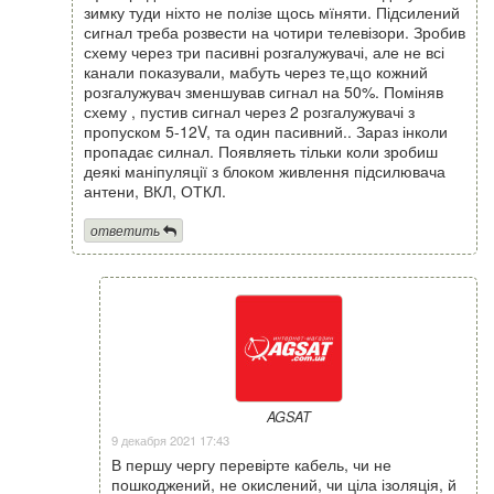
зимку туди ніхто не полізе щось мїняти. Підсилений
сигнал треба розвести на чотири телевізори. Зробив
схему через три пасивні розгалужувачі, але не всі
канали показували, мабуть через те,що кожний
розгалужувач зменшував сигнал на 50%. Поміняв
схему , пустив сигнал через 2 розгалужувачі з
пропуском 5-12V, та один пасивний.. Зараз інколи
пропадає силнал. Появляеть тільки коли зробиш
деякі маніпуляції з блоком живлення підсилювача
антени, ВКЛ, ОТКЛ.
ответить
AGSAT
9 декабря 2021 17:43
В першу чергу перевірте кабель, чи не
пошкоджений, не окислений, чи ціла ізоляція, й