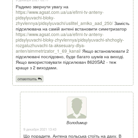
Радимо звернути увагу на
https://www.agsat.com.ua/ua/efirni-tv-anteny-
pidsylyuvachi-bloky-
zhyvlennya/pidsylyuvachi/usilitel_amiko_aad_250/
Замість
підсилювача на самій антені встановити симетризатор
https://www.agsat.com.ua/ua/efirni-tv-anteny-
pidsylyuvachi-bloky-zhyvlennya/pidsylyuvachi-shchogly-
rozgaluzhuvachi-ta-aksesuary-dlya-
anten/simmetrizator_1_69_kanal/
Якщо встановлювати 2
підсилювачі послідовно, буде багато шумів на виході.
Якщо використовувати підсилювач 8620SA2 - теж
краще з 2 виходами.
ответить
Володимир
9 декабря 2021 13:43
Що порадите. Антена польська стоїть на даху. В