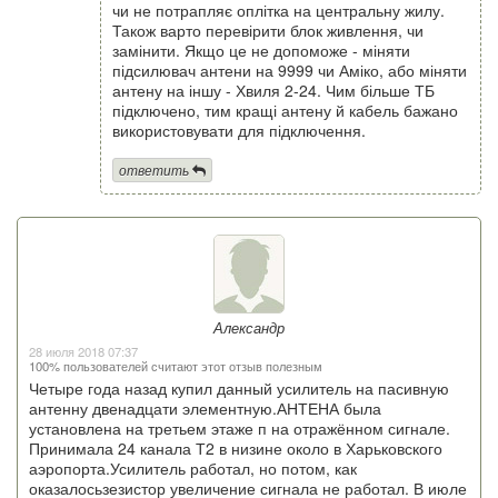
чи не потрапляє оплітка на центральну жилу.
Також варто перевірити блок живлення, чи
замінити. Якщо це не допоможе - міняти
підсилювач антени на 9999 чи Аміко, або міняти
антену на іншу - Хвиля 2-24. Чим більше ТБ
підключено, тим кращі антену й кабель бажано
використовувати для підключення.
ответить
Александр
28 июля 2018 07:37
100% пользователей считают этот отзыв полезным
Четыре года назад купил данный усилитель на пасивную
антенну двенадцати элементную.АНТЕНА была
установлена на третьем этаже п на отражённом сигнале.
Принимала 24 канала Т2 в низине около в Харьковского
аэропорта.Усилитель работал, но потом, как
оказалосьзезистор увеличение сигнала не работал. В июле