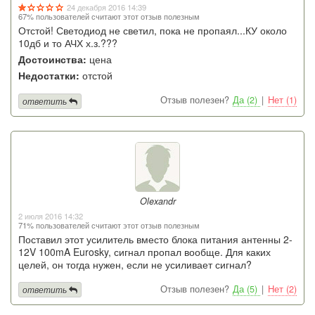
24 декабря 2016 14:39
67% пользователей считают этот отзыв полезным
Отстой! Светодиод не светил, пока не пропаял...КУ около
10дб и то АЧХ х.з.???
Достоинства:
цена
Недостатки:
отстой
Отзыв полезен?
Да (2)
|
Нет (1)
ответить
Olexandr
2 июля 2016 14:32
71% пользователей считают этот отзыв полезным
Поставил этот усилитель вместо блока питания антенны 2-
12V 100mA Eurosky, сигнал пропал вообще. Для каких
целей, он тогда нужен, если не усиливает сигнал?
Отзыв полезен?
Да (5)
|
Нет (2)
ответить