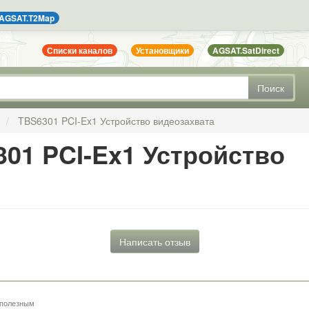
AGSAT.T2Map
Списки каналов
Установщики
AGSAT.SatDirect
Поиск
TBS6301 PCI-Ex1 Устройство видеозахвата
301 PCI-Ex1 Устройство
Написать отзыв
 полезным