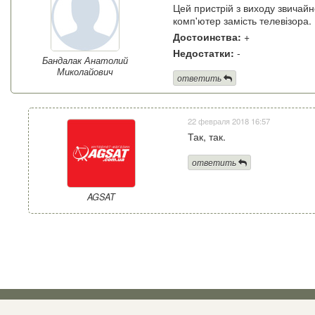
Цей пристрій з виходу звичай
комп'ютер замість телевізора.
Достоинства:
+
Недостатки:
-
Бандалак Анатолий
Миколайович
ответить
22 февраля 2018 16:57
Так, так.
ответить
AGSAT