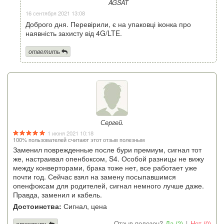
AGSAT
16 сентября 2021 13:08
Доброго дня. Перевірили, є на упаковці іконка про
наявність захисту від 4G/LTE.
ответить
Сергей.
1 июня 2021 10:18
100% пользователей считают этот отзыв полезным
Заменил поврежденные после бури премиум, сигнал тот
же, настраивал опенбоксом, S4. Особой разницы не вижу
между конверторами, брака тоже нет, все работает уже
почти год. Сейчас взял на замену посыпавшимся
опенфоксам для родителей, сигнал немного лучше даже.
Правда, заменил и кабель.
Достоинства:
Сигнал, цена
Отзыв полезен?
Да (2)
|
Нет (0)
ответить