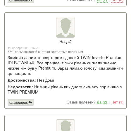
Андрій
19 ноября 2018 16:20
67% пользователей считают этот отзыв полезным
Замінив даним конвертером здохлий TWIN Inverto Premium
IDLB-TWNL40. Все працює, тільки рівень сигналу значно
нижче ніж був у Premium. Зараз ламаю голову чим замінити
це нещастя.
Достоинства:
Невідомі
Недостатки:
Низький рівень вихідного сигналу порівняно з
TWIN PREMIUM
Отзыв полезен?
Да (2)
|
Нет (1)
ответить