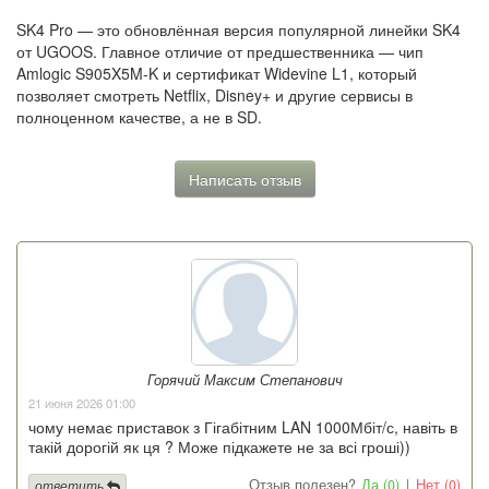
SK4 Pro — это обновлённая версия популярной линейки SK4
от UGOOS. Главное отличие от предшественника — чип
Amlogic S905X5M-K и сертификат Widevine L1, который
позволяет смотреть Netflix, Disney+ и другие сервисы в
полноценном качестве, а не в SD.
Написать отзыв
Горячий Максим Степанович
21 июня 2026 01:00
чому немає приставок з Гігабітним LAN 1000Мбіт/с, навіть в
такій дорогій як ця ? Може підкажете не за всі гроші))
Отзыв полезен?
Да (0)
|
Нет (0)
ответить