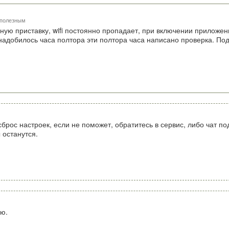
 полезным
нную приставку, wifi постоянно пропадает, при включении приложе
онадобилось часа полтора эти полтора часа написано проверка. П
брос настроек, если не поможет, обратитесь в сервис, либо чат п
 останутся.
ую.