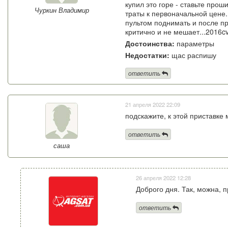
купил это горе - ставьте про
Чуркин Владимир
траты к первоначальной цене..
пультом поднимать и после пр
критично и не мешает...2016
Достоинства:
параметры
Недостатки:
щас распишу
ответить
21 апреля 2022 22:09
подскажите, к этой приставке
ответить
саша
26 апреля 2022 12:28
Доброго дня. Так, можна, пр
ответить