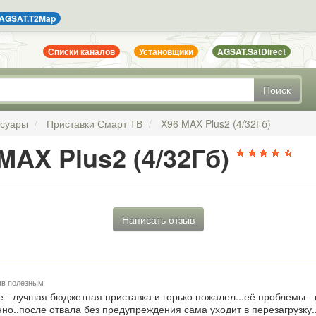
AGSAT.T2Map
Списки каналов
Установщики
AGSAT.SatDirect
Поиск
ссуары
Приставки Смарт ТВ
X96 MAX Plus2 (4/32Гб)
MAX Plus2 (4/32Гб)
Написать отзыв
ыв полезным
 - лучшая бюджетная приставка и горько пожалел...её проблемы - 
но..после отвала без предупреждения сама уходит в перезагрузку..