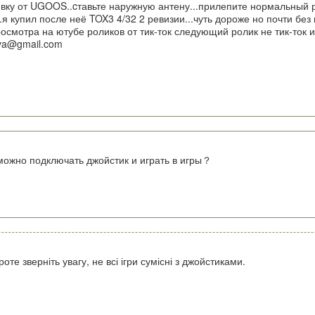
шивку от UGOOS..cтавьте наружную антену...прилепите нормальный р
я купил после неё TOX3 4/32 2 ревизии...чуть дороже но почти без 
осмотра на ютубе роликов от тик-ток следующий ролик не тик-ток и
cva@gmail.com
 можно подключать джойстик и играть в игры？
оте зверніть увагу, не всі ігри сумісні з джойстиками.