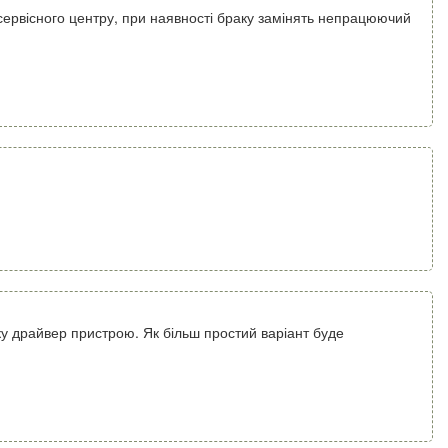
сервісного центру, при наявності браку замінять непрацюючий
у драйвер пристрою. Як більш простий варіант буде