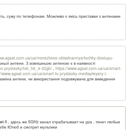
вить, сужу по телефонам. Можливо є якісь приставки з антенами
www.agsat.com.ua/ua/merezheve-obladnannya/tochky-dostupu-
ньої антени. З зовнішньою антеною є в наявності
ox-prystavky/tx6_h6_4-32gb/
,
https://www.agsat.com.ua/ua/smart-
://www.agsat.com.ua/ua/smart-tv-prystavky-mediapleyery-i-
заміна антени, чи використання подовжувача для виведення
i-fi , здесь же 5GHz канал отрабатывает на ура , тянет любые
себе Ютюб и смотрит мультики