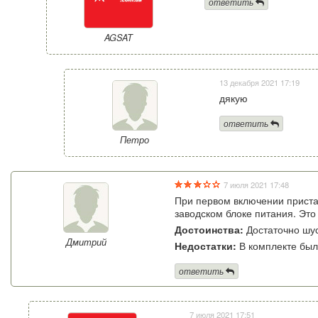
ответить
AGSAT
13 декабря 2021 17:19
дякую
ответить
Петро
7 июля 2021 17:48
При первом включении пристав
заводском блоке питания. Это
Достоинства:
Достаточно шус
Дмитрий
Недостатки:
В комплекте был
ответить
7 июля 2021 17:51