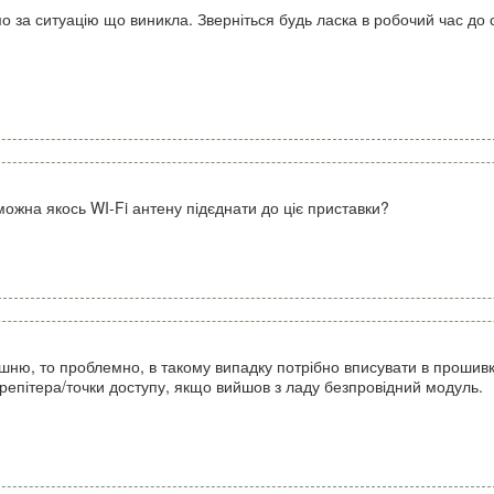
 за ситуацію що виникла. Зверніться будь ласка в робочий час до 
 можна якось WI-Fi антену підєднати до ціє приставки?
шню, то проблемно, в такому випадку потрібно вписувати в прошивк
репітера/точки доступу, якщо вийшов з ладу безпровідний модуль.