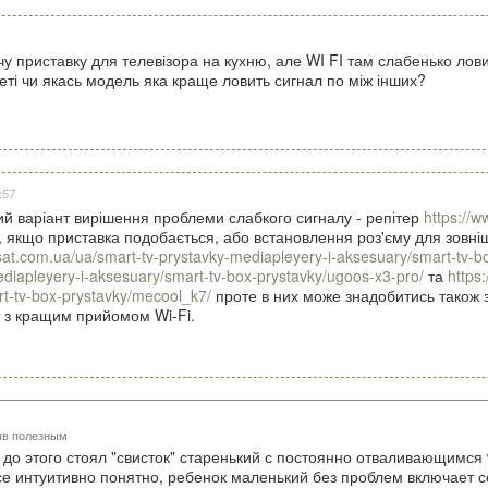
очу приставку для телевізора на кухню, але WI FI там слабенько ло
еті чи якась модель яка краще ловить сигнал по між інших?
:57
ий варіант вирішення проблеми слабкого сигналу - репітер
https://
, якщо приставка подобається, або встановлення роз'єму для зовніш
sat.com.ua/ua/smart-tv-prystavky-mediapleyery-i-aksesuary/smart-tv-b
ediapleyery-i-aksesuary/smart-tv-box-prystavky/ugoos-x3-pro/
та
https
t-tv-box-prystavky/mecool_k7/
проте в них може знадобитись також 
е з кращим прийомом Wi-Fi.
ыв полезным
 до этого стоял "свисток" старенький с постоянно отваливающимся w
 все интуитивно понятно, ребенок маленький без проблем включает 