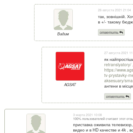
26 августа 2021 21:04
так, зовнішній. Х
в +/- такому бюдж
ответить
Вадим
27 августа 2021 11
як найпростіш
retranslyatory/
https://www.ag
tv-prystavky-m
aksesuary/smar
AGSAT
антени в місц
ответить
3 марта 2021 10:08
100% пользователей считают этот отз
приставка оживила телевизор,
видео и в HD качестве и 4k ,