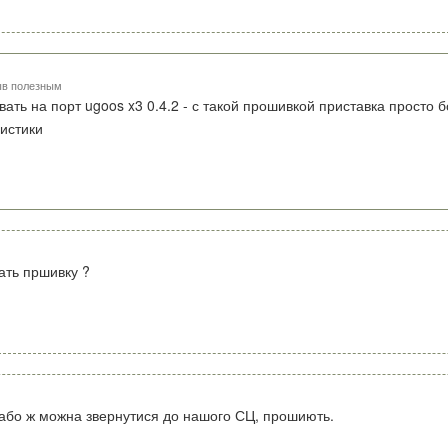
ыв полезным
ть на порт ugoos x3 0.4.2 - с такой прошивкой приставка просто б
истики
ать пршивку ?
або ж можна звернутися до нашого СЦ, прошиють.