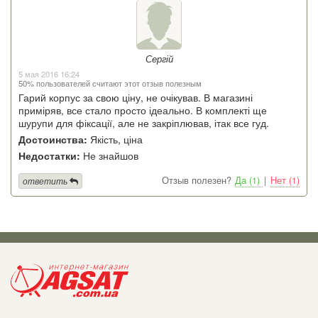
Сергій
5 мая 2016 16:24
50% пользователей считают этот отзыв полезным
Гарий корпус за свою ціну, не очікував. В магазині
приміряв, все стало просто ідеально. В комплекті ще
шурупи для фіксації, але не закріплював, ітак все гуд.
Достоинства:
Якість, ціна
Недостатки:
Не знайшов
Отзыв полезен?
Да (1)
|
Нет (1)
ответить