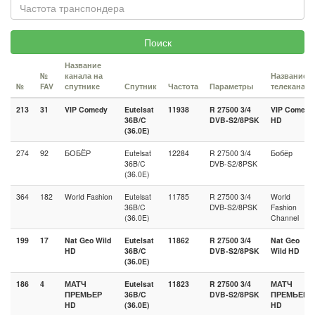
Поиск
Название
№
канала на
Название
№
FAV
спутнике
Спутник
Частота
Параметры
телеканала
213
31
VIP Comedy
Eutelsat
11938
R 27500 3/4
VIP Comedy
36B/C
DVB-S2/8PSK
HD
(36.0E)
274
92
БОБЁР
Eutelsat
12284
R 27500 3/4
Бобёр
36B/C
DVB-S2/8PSK
(36.0E)
364
182
World Fashion
Eutelsat
11785
R 27500 3/4
World
36B/C
DVB-S2/8PSK
Fashion
(36.0E)
Channel
199
17
Nat Geo Wild
Eutelsat
11862
R 27500 3/4
Nat Geo
HD
36B/C
DVB-S2/8PSK
Wild HD
(36.0E)
186
4
МАТЧ
Eutelsat
11823
R 27500 3/4
МАТЧ
ПРЕМЬЕР
36B/C
DVB-S2/8PSK
ПРЕМЬЕР
HD
(36.0E)
HD