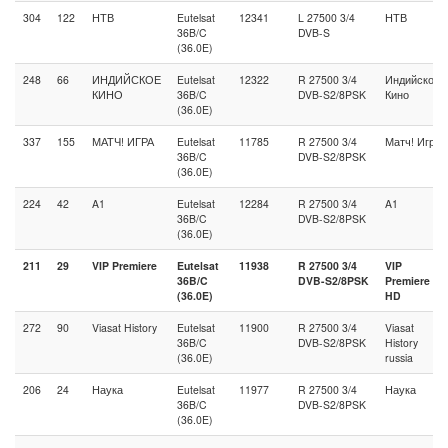
304
122
НТВ
Eutelsat
12341
L 27500 3/4
НТВ
36B/C
DVB-S
(36.0E)
248
66
ИНДИЙСКОЕ
Eutelsat
12322
R 27500 3/4
Индийское
КИНО
36B/C
DVB-S2/8PSK
Кино
(36.0E)
337
155
МАТЧ! ИГРА
Eutelsat
11785
R 27500 3/4
Матч! Игра
36B/C
DVB-S2/8PSK
(36.0E)
224
42
A1
Eutelsat
12284
R 27500 3/4
A1
36B/C
DVB-S2/8PSK
(36.0E)
211
29
VIP Premiere
Eutelsat
11938
R 27500 3/4
VIP
36B/C
DVB-S2/8PSK
Premiere
(36.0E)
HD
272
90
Viasat History
Eutelsat
11900
R 27500 3/4
Viasat
36B/C
DVB-S2/8PSK
History
(36.0E)
russia
206
24
Наука
Eutelsat
11977
R 27500 3/4
Наука
36B/C
DVB-S2/8PSK
(36.0E)