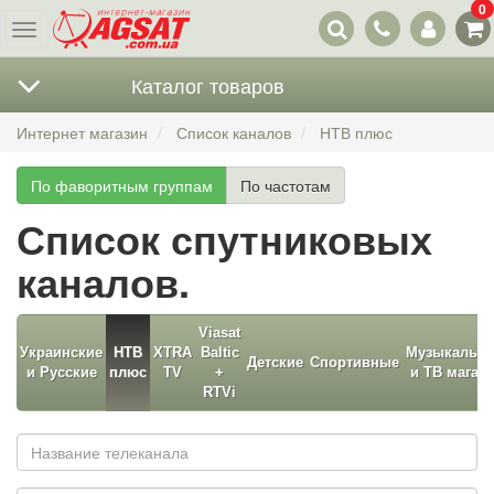
0
Наши
Меню
контакты
Каталог товаров
Интернет магазин
Список каналов
НТВ плюс
По фаворитным группам
По частотам
Список спутниковых
каналов.
Viasat
Украинские
НТВ
XTRA
Baltic
Музыкальн
Детские
Спортивные
и Русские
плюс
TV
+
и ТВ магаз
RTVi