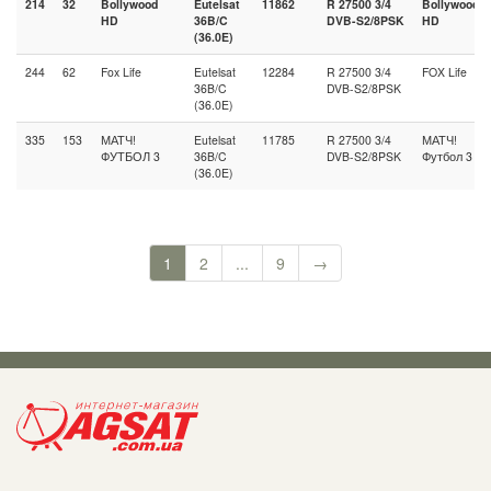
214
32
Bollywood
Eutelsat
11862
R 27500 3/4
Bollywood
HD
36B/C
DVB-S2/8PSK
HD
(36.0E)
244
62
Fox Life
Eutelsat
12284
R 27500 3/4
FOX Life
36B/C
DVB-S2/8PSK
(36.0E)
335
153
МАТЧ!
Eutelsat
11785
R 27500 3/4
МАТЧ!
ФУТБОЛ 3
36B/C
DVB-S2/8PSK
Футбол 3
(36.0E)
1
2
...
9
→