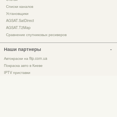
Списки каналов
Установщики
AGSAT.SatDirect
AGSAT.T2Map
Сравнение спутниковых ресиверов
Наши партнеры
Автокраски на flip.com.ua
Покраска авто в Киеве
IPTV приставки
Т2 тюнер
Українська
Русский