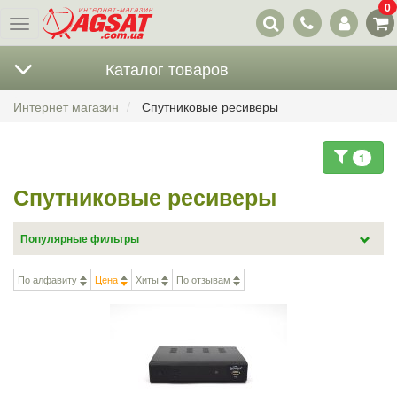
0
Наши
Меню
контакты
Каталог товаров
Интернет магазин
Спутниковые ресиверы
1
Спутниковые ресиверы
Популярные фильтры
Комбо тюнер DVB-S2/T2 (63)
HD ресиверы (417)
По алфавиту
Цена
Хиты
По отзывам
Ресиверы 4К Ultra HD (41)
ТВ тюнер на Андроид (34)
linux ресиверы (169)
Ресиверы CI+ (49)
с IPTV (239)
Мини (102)
Amiko (48)
Dreambox (24)
Galaxy Innovations (59)
Openbox (61)
Sat-Integral (Сатинтеграл) (25)
uClan (28)
Vu+ (15)
MPEG4 ресиверы (396)