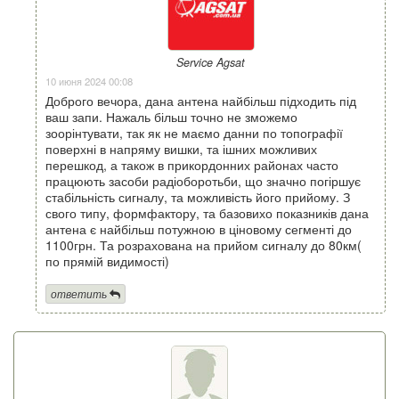
Service Agsat
10 июня 2024 00:08
Доброго вечора, дана антена найбільш підходить під
ваш запи. Нажаль більш точно не зможемо
зоорінтувати, так як не маємо данни по топографії
поверхні в напряму вишки, та ішних можливих
перешкод, а також в прикордонних районах часто
працюють засоби радіоборотьби, що значно погіршує
стабільність сигналу, та можливість його прийому. З
свого типу, формфактору, та базовихо показників дана
антена є найбільш потужною в ціновому сегменті до
1100грн. Та розрахована на прийом сигналу до 80км(
по прямій видимості)
ответить