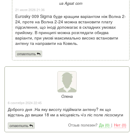
ua Agsat com
21 июля 2026 21:36
Eurosky 009 Sigma буде кращим варіантом ніж Волна 2-
24, проте на Волна 2-24 можна встановити плату
підсилення, що іноді допомагає в складних умовах
прийому. В принципі можна розглядати обидва
варіанти, при умові максимально високо встановити
антену та направити на Ковель.
ответить
Олена
6 сентября 2024 22:45
Доброго дня .На яку висоту підіймати антену? як що
відстань до вишки 18 км а місцевість ч\з ліс поле лісосмуги
Отзыв полезен?
Да (0)
|
Нет (0)
ответить