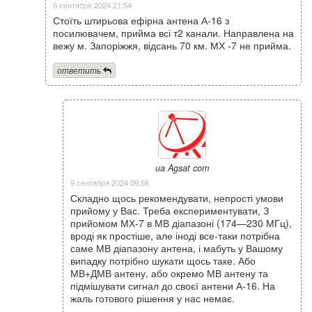
6 сентября 2024 21:54
Стоїть штирьова ефірна антена А-16 з
посилювачем, прийма всі т2 канали. Направлена на
вежу м. Запоріжжя, відсань 70 км. МХ -7 не прийма.
ответить
ua Agsat com
9 сентября 2024 09:56
Складно щось рекомендувати, непрості умови
прийому у Вас. Треба експериментувати, З
прийомом МХ-7 в МВ діапазоні (174—230 МГц),
вроді як простіше, але іноді все-таки потрібна
саме МВ діапазону антена, і мабуть у Вашому
випадку потрібно шукати щось таке. Або
МВ+ДМВ антену, або окремо МВ антену та
підмішувати сигнал до своєї антени А-16. На
жаль готового рішення у нас немає.