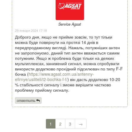
Service Agsat
29 января 2024 17:18
Доброго дня, якщо не прийме зовсім, то тут тільки
можна буде повернути на протязі 14 днів в
передпродажному вигляді. Нажаль, потужніших антен
не запропонуємо, даний тип антен вважається самим
потужним. Якщо ж проблема буде тільки на деяких
мультиплексах, занижений сигнал, можна спробувати
використи додатково прохідний підсилювач по типу F-F
бочка (
https://www.agsat.com.ua/antenny-
efirnye/usiliteli/t2-bochka-f-f/
) він дасть додатково 10-20
% стабільності сигналу і зможе вирішити частково
проблему прийому сигналу.
ответить
1
2
3
→