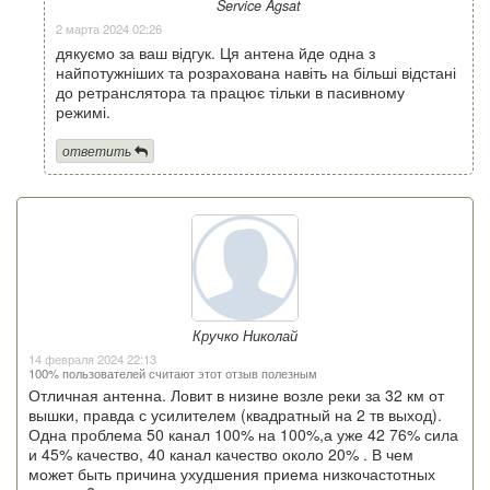
Service Agsat
2 марта 2024 02:26
дякуємо за ваш відгук. Ця антена йде одна з
найпотужніших та розрахована навіть на більші відстані
до ретранслятора та працює тільки в пасивному
режимі.
ответить
Кручко Николай
14 февраля 2024 22:13
100% пользователей считают этот отзыв полезным
Отличная антенна. Ловит в низине возле реки за 32 км от
вышки, правда с усилителем (квадратный на 2 тв выход).
Одна проблема 50 канал 100% на 100%,а уже 42 76% сила
и 45% качество, 40 канал качество около 20% . В чем
может быть причина ухудшения приема низкочастотных