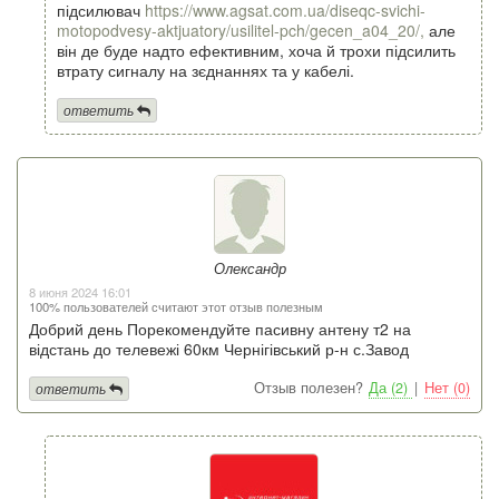
підсилювач
https://www.agsat.com.ua/diseqc-svichi-
motopodvesy-aktjuatory/usilitel-pch/gecen_a04_20/,
але
він де буде надто ефективним, хоча й трохи підсилить
втрату сигналу на зєднаннях та у кабелі.
ответить
Олександр
8 июня 2024 16:01
100% пользователей считают этот отзыв полезным
Добрий день Порекомендуйте пасивну антену т2 на
відстань до телевежі 60км Чернігівський р-н с.Завод
Отзыв полезен?
Да (2)
|
Нет (0)
ответить