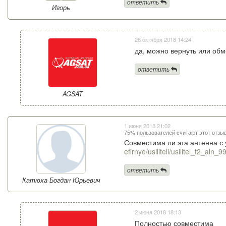
ответить
Игорь
26 октября 2018 14:24
да, можно вернуть или обм
ответить
AGSAT
1 июня 2018 21:02
75% пользователей считают этот отзы
Совместима ли эта антенна с
efirnye/usiliteli/usilitel_t2_aln_9
ответить
Катюха Богдан Юрьевич
2 июня 2018 18:13
Полностью совместима