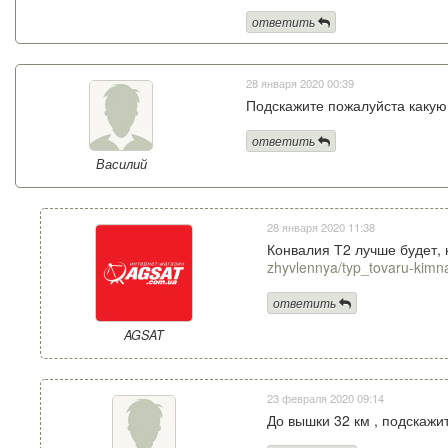
ответить
28 января 2020 00:39
Подскажите пожалуйста какую 
ответить
Василий
28 января 2020 11:38
Конвалия Т2 лучше будет, н
zhyvlennya/typ_tovaru-kimn
ответить
AGSAT
23 февраля 2020 09:14
До вышки 32 км , подскажи