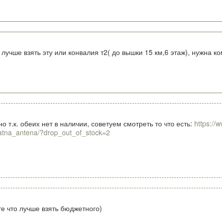
лучше взять эту или конвалия т2( до вышки 15 км,6 этаж), нужна ко
о т.к. обеих нет в наличии, советуем смотреть то что есть:
https://
atna_antena/?drop_out_of_stock=2
те что лучше взять бюджетного)