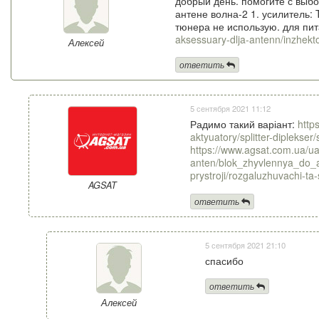
добрый день. помогите с выбо
антене волна-2 1. усилитель: 
тюнера не использую. для пи
aksessuary-dlja-antenn/inzhekt
Алексей
ответить
5 сентября 2021 11:12
Радимо такий варіант:
http
aktyuatory/splitter-diplek
https://www.agsat.com.ua/ua
anten/blok_zhyvlennya_do
prystroji/rozgaluzhuvachi-
AGSAT
ответить
5 сентября 2021 21:10
спасибо
ответить
Алексей