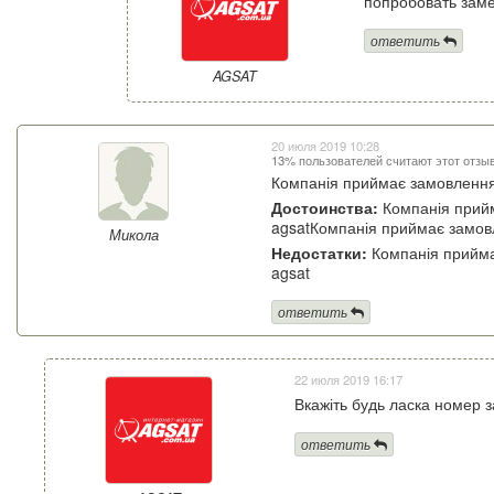
попробовать заме
ответить
AGSAT
20 июля 2019 10:28
13% пользователей считают этот отзы
Компанія приймає замовлення 
Достоинства:
Компанія прийм
agsatКомпанія приймає замовл
Микола
Недостатки:
Компанія приймає
agsat
ответить
22 июля 2019 16:17
Вкажіть будь ласка номер 
ответить