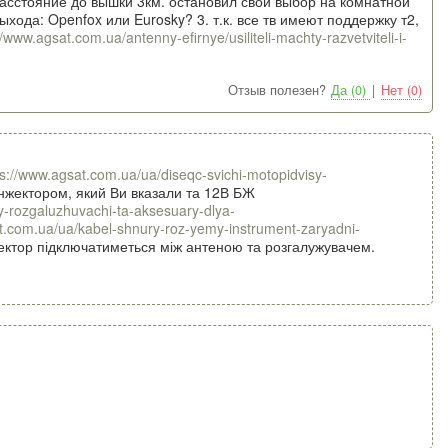
 расстояние до вышки 3км. остановил свой выбор на комнатной
хода: Openfox или Eurosky? 3. т.к. все тв имеют поддержку т2,
//www.agsat.com.ua/antenny-efirnye/usiliteli-machty-razvetviteli-i-
Отзыв полезен?
Да (0)
|
Нет (0)
ps://www.agsat.com.ua/ua/diseqc-svichi-motopidvisy-
інжектором, який Ви вказали та 12В БЖ
ly-rozgaluzhuvachi-ta-aksesuary-dlya-
t.com.ua/ua/kabel-shnury-roz-yemy-instrument-zaryadni-
ектор підключатиметься між антеною та розгалужувачем.