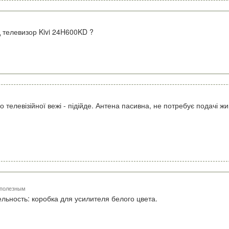
 телевизор Kivi 24H600KD ?
 телевізійної вежі - підійде. Антена пасивна, не потребує подачі ж
 полезным
льность: коробка для усилителя белого цвета.