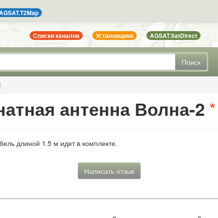
AGSAT.T2Map
Списки каналов
Установщики
AGSAT.SatDirect
Поиск
2
натная антенна Волна-2
бель длиной 1.5 м идет в комплекте.
Написать отзыв