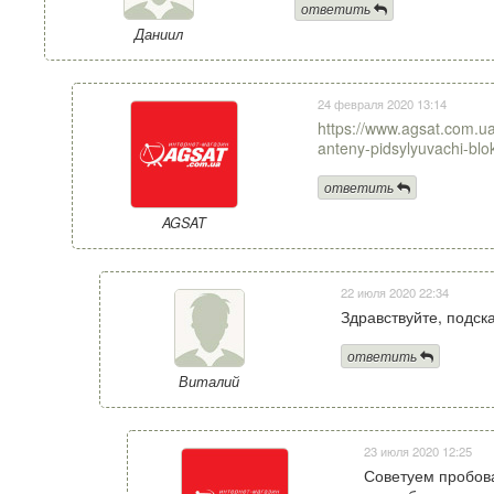
ответить
Даниил
24 февраля 2020 13:14
https://www.agsat.com.ua
anteny-pidsylyuvachi-blo
ответить
AGSAT
22 июля 2020 22:34
Здравствуйте, подска
ответить
Виталий
23 июля 2020 12:25
Советуем пробова