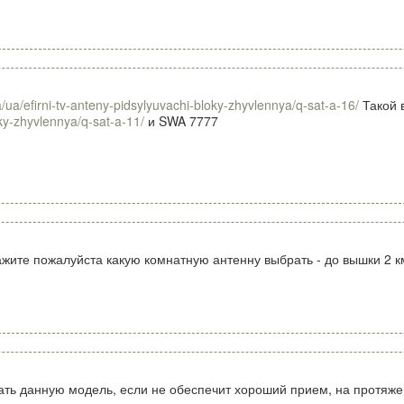
/ua/efirni-tv-anteny-pidsylyuvachi-bloky-zhyvlennya/q-sat-a-16/
Такой 
ky-zhyvlennya/q-sat-a-11/
и SWA 7777
жите пожалуйста какую комнатную антенну выбрать - до вышки 2 км, 
ть данную модель, если не обеспечит хороший прием, на протяже