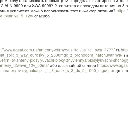
ром. хочу организовать просмотр т2 в пределах квартиры на 3 тв.
T2 ALN-9999 или SWA-9999? 2. сплиттер с проходом питания на 3 вы
тания усилителя можно использовать этот инжектор питания?
https:
or_pitaniya_5_12v/
спасибо
s://www.agsat.com.ua/antenny-efirnye/usiliteli/usilitel_swa_7777/
та
htt
ser/sat_split_3_way_eurosky_5_2500mgc_z_prohodom_harchuvannya/
з 
/efirni-tv-anteny-pidsylyuvachi-bloky-zhyvlennya/pidsylyuvachi-shchog
_anteny_t2wave_12v_50ma/
або ж звичайний сплітер
https://www.agsa
ta-sumatory-tv-sygnalu/split_1_3_datix_s_3_ds_5_1000_mgc/
, якщо інж