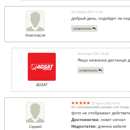
26 января 2021 12:30
добрый день, подойдет ли под
ответить
Анастасия
26 января 2021 20:28
Якщо незначна дистанція до
ответить
AGSAT
29 июля 2020 19:43
0% пользователей считают этот отзыв
фото не отображает действите
Достоинства:
ловит сигнал
Недостатки:
длинна кабеля
Сергей