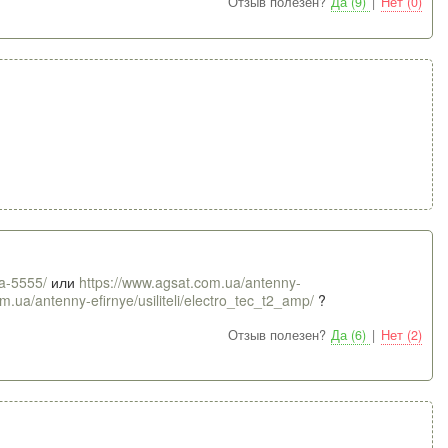
Отзыв полезен?
Да (9)
|
Нет (0)
wa-5555/
или
https://www.agsat.com.ua/antenny-
m.ua/antenny-efirnye/usiliteli/electro_tec_t2_amp/
?
Отзыв полезен?
Да (6)
|
Нет (2)