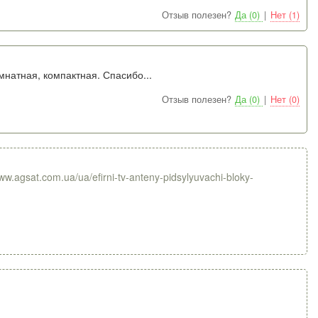
Отзыв полезен?
Да (0)
|
Нет (1)
мнатная, компактная. Спасибо...
Отзыв полезен?
Да (0)
|
Нет (0)
www.agsat.com.ua/ua/efirni-tv-anteny-pidsylyuvachi-bloky-