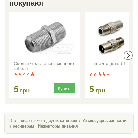
покупают
Соединитель телевизионного
F-штекер (папа) 1 шт.
кабеля F-F
5
5
Купить
Ку
грн
грн
Этот товар также в других категориях:
Аксессуары, запчасти
к ресиверам
,
Инжекторы питания