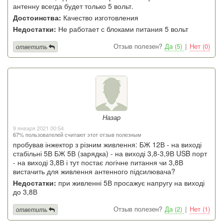
антенну всегда будет только 5 вольт.
Достоинства:
Качество изготовления
Недостатки:
Не работает с блоками питания 5 вольт
Отзыв полезен?
Да (5)
|
Нет (0)
ответить
Назар
9 января 2021 00:54
67% пользователей считают этот отзыв полезным
пробував інжектор з різним живлення: БЖ 12В - на виході
стабільні 5В БЖ 5В (зарядка) - на виході 3,8-3,9В USB порт
- на виході 3,8В і тут постає логічне питання чи 3,8В
вистачить для живлення антенного підсилювача?
Недостатки:
при живленні 5В просажує напругу на виході
до 3,8В
Отзыв полезен?
Да (2)
|
Нет (1)
ответить