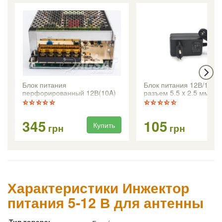
Блок питания
Блок питания 12В/1,5А,
перфорированный 12В(10A)
разъем 5.5 x 2.5 мм
345
105
Купить
Ку
грн
грн
Характеристики Инжектор
питания 5-12 В для антенны
Тип товара: