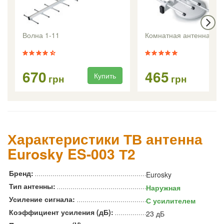
Волна 1-11
Комнатная антенна Вол
670
465
Купить
Ку
грн
грн
Характеристики ТВ антенна
Eurosky ES-003 Т2
Бренд:
Eurosky
Тип антенны:
Наружная
Усиление сигнала:
С усилителем
Коэффициент усиления (дБ):
23 дБ