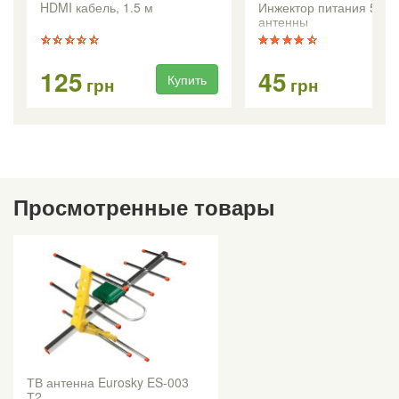
HDMI кабель, 1.5 м
Инжектор питания 5-12
антенны
125
45
Купить
Ку
грн
грн
Просмотренные товары
ТВ антенна Eurosky ES-003
Т2