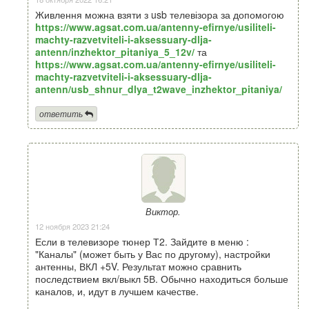
Живлення можна взяти з usb телевізора за допомогою
https://www.agsat.com.ua/antenny-efirnye/usiliteli-
machty-razvetviteli-i-aksessuary-dlja-
antenn/inzhektor_pitaniya_5_12v/
та
https://www.agsat.com.ua/antenny-efirnye/usiliteli-
machty-razvetviteli-i-aksessuary-dlja-
antenn/usb_shnur_dlya_t2wave_inzhektor_pitaniya/
ответить
Виктор.
12 ноября 2023 21:24
Если в телевизоре тюнер Т2. Зайдите в меню :
"Каналы" (может быть у Вас по другому), настройки
антенны, ВКЛ +5V. Результат можно сравнить
последствием вкл/выкл 5В. Обычно находиться больше
каналов, и, идут в лучшем качестве.