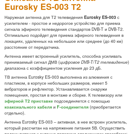
Eurosky ES-003 Т2
Наружная антенна для Т2 телевидения
Eurosky ES-003
с
усилителем - простое и недорогое устройство для приема
сигнала эфирного телевидения стандартов DVB-T и DVB-T2.
Оптимально подойдет для приема эфирного телевидения в
локациях, удаленных на небольшое или среднее (до 40 км)
расстояние от передатчика.
Антенна имеет встроенный усилитель, способна усиливать
принимаемый сигнал ДМВ (
цифровое DVB-T/T2 телевидение
)
диапазона с коэффициентом усиления до 23 дБ.
ТВ антенна Eurosky ES-003 выполнена из алюминия с
пластиком, в корпусе небольших размеров, имеет 5
вибраторов и рефлектор. Устанавливается снаружи
помещения, простая в монтаже и сборке. К телевизору или
эфирной Т2 приставке
подсоединяется с помощью
коаксиального кабеля
и
F-соединителя
(приобретается
отдельно).
Антенна Eurosky ES-003 – активная, в нее встроен усилитель,
который рассчитан на напряжение питания 5В. Осуществить
подачу питания к антенне возможно следующими способами: