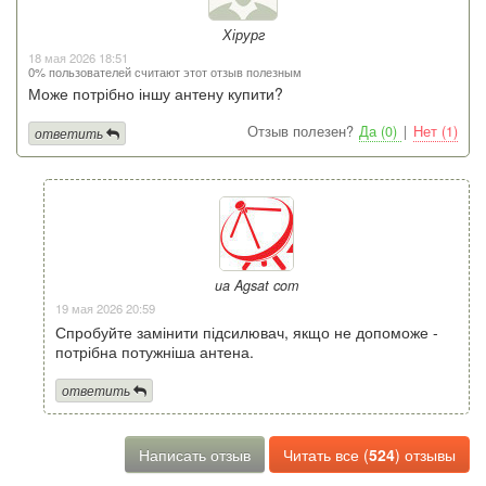
Хірург
18 мая 2026 18:51
0% пользователей считают этот отзыв полезным
Може потрібно іншу антену купити?
Отзыв полезен?
Да (0)
|
Нет (1)
ответить
ua Agsat com
19 мая 2026 20:59
Спробуйте замінити підсилювач, якщо не допоможе -
потрібна потужніша антена.
ответить
Написать отзыв
Читать все (
524
) отзывы