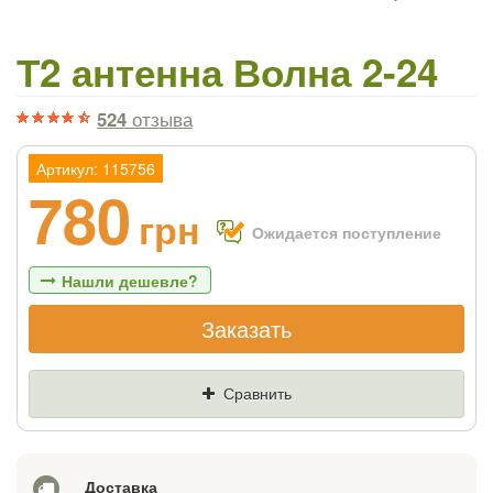
Т2 антенна Волна 2-24
524
отзыва
Артикул: 115756
780
грн
Ожидается поступление
Нашли дешевле?
Заказать
Если Вы найдете товар дешевле - мы
снизим цену и подарим % от разницы
Сравнить
Цена
Где нашли (Url ссылка)
Доставка