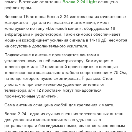
помех. В отличие от антенны
Волна 2-24 Light
оснащена
рефлектором.
Внешняя ТВ антенна Волна 2-24 изготовлена из качественных
материалов – детали из пластика и алюминия, имеет
конструкцию по типу «Волновой канал», оборудована 18
вибраторами и рефлектором. Такой симбиоз обеспечивает
мощный коэффициент усиления сигнала в 14-16 дБ, несмотря
на отсутствие дополнительного усилителя.
Подключение к антенне производится винтами к
установленному на ней симметризатору. Коммутация с
телевизором или T2 приставкой производится с помощью
телевизионного коаксиального кабеля сопротивлением 75 Ом,
на конце которого нужно смонтировать F-разъем. Стоит
учесть, что при значительном удалении антенны от
телевизора или Т2 приставки могут понадобиться
промежуточные усилители.
Сама антенна оснащена скобой для крепления к мачте.
Волна 2-24 - одна из лучших внешних телевизионных антенн
для установки в местах значительно удаленных от
ретранслятора и без видимых помех, является качественным
и недорогим вариантом для приема цифрового и аналогового