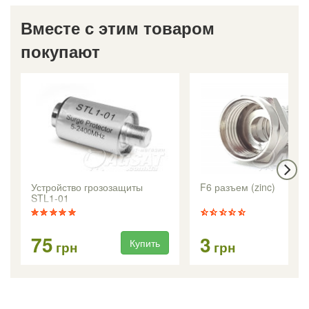
Вместе с этим товаром
покупают
Устройство грозозащиты
F6 разъем (zinc)
STL1-01
75
3
Купить
Ку
грн
грн