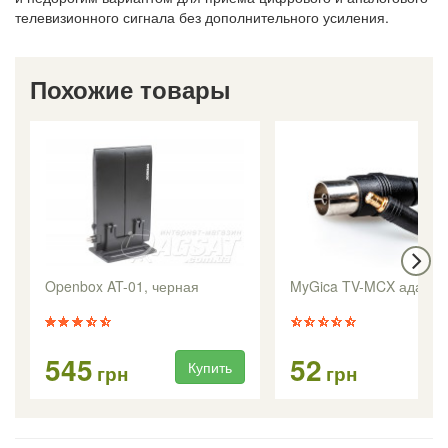
телевизионного сигнала без дополнительного усиления.
Похожие товары
Openbox AT-01, черная
MyGica TV-MCX адапте
545
52
Купить
Ку
грн
грн