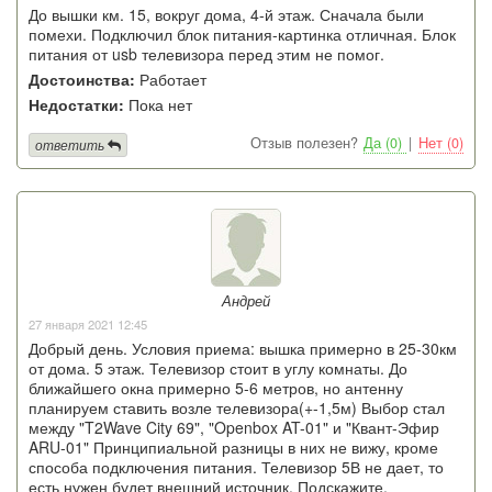
До вышки км. 15, вокруг дома, 4-й этаж. Сначала были
помехи. Подключил блок питания-картинка отличная. Блок
питания от usb телевизора перед этим не помог.
Достоинства:
Работает
Недостатки:
Пока нет
Отзыв полезен?
Да (0)
|
Нет (0)
ответить
Андрей
27 января 2021 12:45
Добрый день. Условия приема: вышка примерно в 25-30км
от дома. 5 этаж. Телевизор стоит в углу комнаты. До
ближайшего окна примерно 5-6 метров, но антенну
планируем ставить возле телевизора(+-1,5м) Выбор стал
между "T2Wave City 69", "Openbox AT-01" и "Квант-Эфир
ARU-01" Принципиальной разницы в них не вижу, кроме
способа подключения питания. Телевизор 5В не дает, то
есть нужен будет внешний источник. Подскажите,