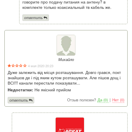
говорите про подачу питания на антену? в
комплекте только коаксиальный тв кабель же.
ответить
Михайло
4 мая 2020 20:23
Дуже залежить від місця розташування. Довго грався, покт
знайшов де і під яким кутом розташувати. Але пішов дощ і
ВСІ!!! канали перестали показувати...
Недостатки:
Не якісний прийом
Отзыв полезен?
Да (0)
|
Нет (0)
ответить