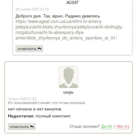
AGSAT
26 января 2021 21:16
Доброго дня. Так, вірно. Радимо дивитись
https://www.agsat.com.ua/ua/efirni-tv-anteny-
pidsylyuvachi-bloky-zhyvlennya/pidsylyuvachi-shchogly-
rozgaluzhuvachi-ta-aksesuary-dlya-
anten/blok_zhyvlennya_do_anteny_openbox_at_01/
ответить
игорь
16 мая 2020 21:52
0% пользователей считают этот отзыв полезным
нет сигнала и нет каналов.
Недостатки:
полный комплект
Отзыв полезен?
Да (0)
|
Нет (1)
ответить