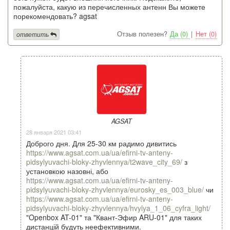
пожалуйста, какую из перечисленных антенн Вы можете
порекомендовать? agsat
Отзыв полезен?
Да (0)
|
Нет (0)
ответить
AGSAT
28 января 2021 03:41
Доброго дня. Для 25-30 км радимо дивитись
https://www.agsat.com.ua/ua/efirni-tv-anteny-
pidsylyuvachi-bloky-zhyvlennya/t2wave_city_69/
з
установкою назовні, або
https://www.agsat.com.ua/ua/efirni-tv-anteny-
pidsylyuvachi-bloky-zhyvlennya/eurosky_es_003_blue/
чи
https://www.agsat.com.ua/ua/efirni-tv-anteny-
pidsylyuvachi-bloky-zhyvlennya/hvylya_1_06_cyfra_light/
"Openbox AT-01" та "Квант-Эфир ARU-01" для таких
дистанцій будуть неефективними.