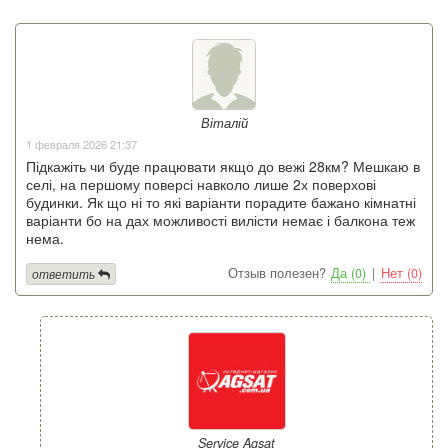
Віталій
1 февраля 2026 21:37
Підкажіть чи буде працювати якщо до вежі 28км? Мешкаю в
селі, на першому поверсі навколо лише 2х поверхові
будинки. Як що ні то які варіанти порадите бажано кімнатні
варіанти бо на дах можливості вилісти немає і балкона теж
нема.
Отзыв полезен?
Да (0)
|
Нет (0)
ответить
Service Agsat