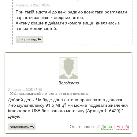
4 февраля 2026 10:04
При такій відстані до вежі радимо всеж таки розглядати
варіанти зовнішніх ефірних антен.
Антену краще піднімати якомога вище, дивлячись з
ваших можливостей.
ответить
Володимир
21 августа 2025 17:48
100% пользователей считают этот отзыв полезным
Добрий день. Чи буде дана антена працювати в діапазоні
7-го мультиплексу 91,5 МГц? Чи можна подавати живлення
інжектором USB 5в з вашого магазину (Артикул:116429)?
Дякую.
Отзыв полезен?
Да (4)
|
Нет (0)
ответить