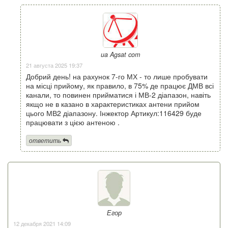
ua Agsat com
21 августа 2025 19:37
Добрий день! на рахунок 7-го МХ - то лише пробувати
на місці прийому, як правило, в 75% де працює ДМВ всі
канали, то повинен прийматися і МВ-2 діапазон, навіть
якщо не в казано в характеристиках антени прийом
цього МВ2 діапазону. Інжектор Артикул:116429 буде
працювати з цією антеною .
ответить
Егор
12 декабря 2021 14:09