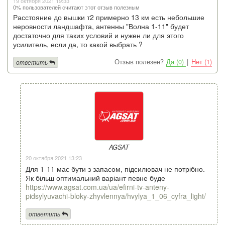
19 октября 2021 19:33
0% пользователей считают этот отзыв полезным
Расстояние до вышки т2 примерно 13 км есть небольшие
неровности ландшафта, антенны "Волна 1-11" будет
достаточно для таких условий и нужен ли для этого
усилитель, если да, то какой выбрать ?
Отзыв полезен?
Да (0)
|
Нет (1)
ответить
AGSAT
20 октября 2021 13:23
Для 1-11 має бути з запасом, підсилювач не потрібно.
Як більш оптимальний варіант певне буде
https://www.agsat.com.ua/ua/efirni-tv-anteny-
pidsylyuvachi-bloky-zhyvlennya/hvylya_1_06_cyfra_light/
ответить