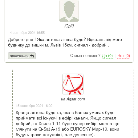
Юрій
14 сентября 2024 16:55
Доброго дня ! Яка антена ліпша буде? Відстань від мого
будинку до вишки м. Львів 15км. сигнал - добрий .
Отзыв полезен?
Да (0)
|
Нет (0)
ответить
ua Agsat com
15 сентября 2024 16:02
Краща антена буде та, яка в Ваших умовах буде
приймати всі існуючі в ефірі канали. Якщо сигнал
добрий, то Хвиля 1-11 буде супер вибір, можна ще
глянути на Q-Sat A-19 або EUROSKY Мир-19, вони
будуть трохи потужніші, але дешевше).