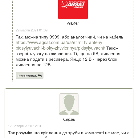
AGSAT
29 марта 2021 01:09
Так, можна типу 9999, або аналогічний, чи на кабель
https://www.agsat.com.ua/ua/efirni-tv-anteny-
pidsylyuvachi-bloky-zhyvlennya/pidsylyuvachi/
Також
зверніть увагу на живлення. Ті, що на 5В, живлення
можна подати з ресивера. Якщо 12 В - через блок
живлення на 12В.
ответить
Сергій
17 ноября 2020 12:01
Так розумію що кріплення до труби в комплекті не має, чи є
воно у вас окремо?