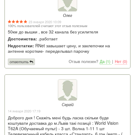
Олег
23 января 2020 10:09
100% пользователей считают этот отзыв полезным
50км до вышки , все 32 канала без усилителя
Достоинства:
.работает
Недостатки:
RNet завышает цену, и заклепочки на
антенне короткие- переделывал парочку
Отзыв полезен?
Да (1)
|
Нет (0)
ответить
Сергій
14 января 2020 17:19
Доброго дня ! Скажіть мені будь ласка скільки буде
коштувати доставка до м.Львів такі позиції : World Vision
T62A (Обучаемый пульт) - 3 шт. Волна 1-11 1 шт
Телевизионный кабель класса «Стандарт», 6 грн./метр - (