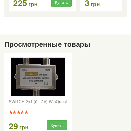
225
3
Купить
Ку
грн
грн
Просмотренные товары
SWITCH 2x1 (0-12V) WinQuest
29
Купить
грн