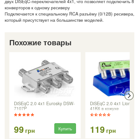
двух DiSEqC-переключателей 4x1, что позволяет подключить 8
конверторов к одному ресиверу
Подключается к специальному RCA разъёму (0/12В) ресивера,
который присутствует на большинстве моделей.
Похожие товары
DiSEqC 2.0 4x1 Eurosky DSW-
DiSEqC 2.0 4x1 Lionsat 
7107P
41K6 в кожухе
99
119
Купить
Ку
грн
грн