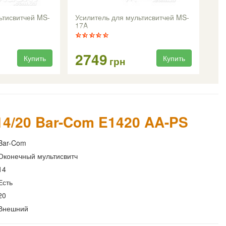
ьтисвитчей MS-
Усилитель для мультисвитчей MS-
17A
2749
Купить
Купить
грн
14/20 Bar-Com E1420 AA-PS
Bar-Com
Оконечный мультисвитч
14
Есть
20
Внешний