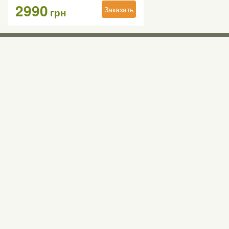
2990
Заказать
грн
Выставочны
Киев, Правый б
0 (800) 210 037
М «Почайна» (П
пр-т Степана Бан
Бесплатно со всех номеров по Украине
Все контактные номера
agsat@agsat.com.ua
Мы в соцсетях
Українська
Рус