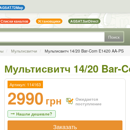
AGSAT.T2Map
Списки каналов
Установщики
AGSAT.SatDirect
Поиск
ры
Мультисвитчи
Мультисвитч 14/20 Bar-Com E1420 AA-PS
Мультисвитч 14/20 Bar-
Артикул: 114163
2990
грн
Ожидается
поступление
Нашли дешевле?
Заказать