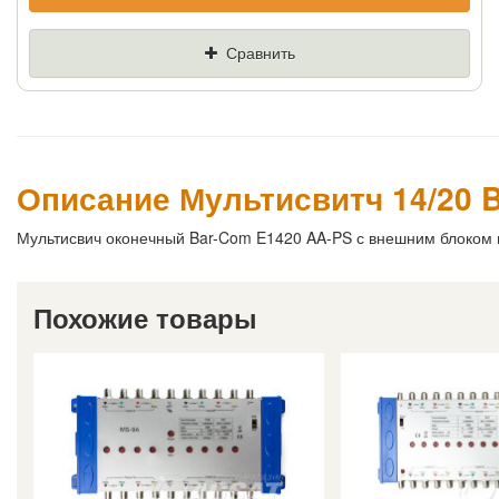
Если Вы найдете товар дешевле - мы снизим
цену и подарим % от разницы
Сравнить
Цена
Где нашли (Url ссылка)
Ваш телефон
Описание Мультисвитч 14/20 
Мультисвич оконечный Bar-Com E1420 AA-PS с внешним блоком 
Похожие товары