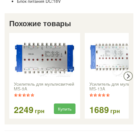
Блок питания DC:18V
Похожие товары
Усилитель для мультисвитчей
Усилитель для мультис
MS-9A
MS-13A
2249
1689
Купить
Ку
грн
грн