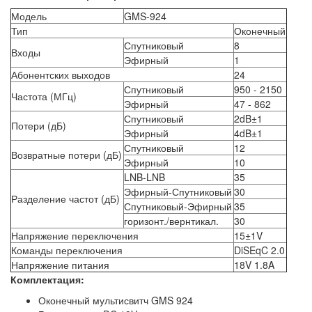
Модель
GMS-924
Тип
Оконечный
Спутниковый
8
Входы
Эфирный
1
Абонентских выходов
24
Спутниковый
950 - 2150
Частота (МГц)
Эфирный
47 - 862
Спутниковый
2dB±1
Потери (дБ)
Эфирный
4dB±1
Спутниковый
12
Возвратные потери (дБ)
Эфирный
10
LNB-LNB
35
Эфирный-Спутниковый
30
Разделение частот (дБ)
Спутниковый-Эфирный
35
горизонт./вернтикал.
30
Напряжение переключения
15±1V
Команды переключения
DiSEqC 2.0
Напряжение питания
18V 1.8A
Комплектация:
Оконечный мультисвитч GMS 924