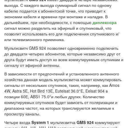
выхода. С каждого выхода суммарный сигнал по одному
кабелю подается к абонентской точке, что приводит к
экономии кабеля и времени при монтаже и наладке. В
дальнейшем, при необходимости, с помощью
диплексора
сигнал можно разделить на эфирный и спутниковый, что
позволит использовать его для подключения спутникового и/
или телевизионного приемника.
Мультисвитч GMS 924 позволяет одновременно подключить
до двадцати четырех абонентов, которые независимо друг от
друга будут иметь доступ ко всем коммутируемым спутникам и
сигналу от эфирной антенны.
В зависимости от предпочтений и установленного антенного
хозяйства данная модель мультисвитча может коммутировать
сигналы от нескольких спутников, таких, например, как Amos
4W, Astra 5E, Hot Bird 13E, Eutelsat 36.0°E, Eelsat 904 в
позиции 60Е, ABS1 75.0°и любых других. Количество
коммутируемых спутников будет зависеть от поляризации и
диапазона частот, на которых транслируются желаемые к
просмотру каналы.
Четыре входа
System 1
мультисвитча
GMS 924
коммутируют