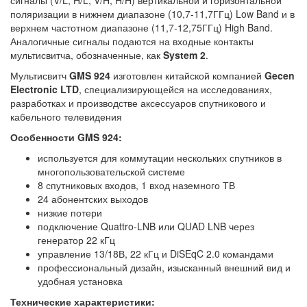
сигналы
(V/L, H/L, V/H, H/H) вертикальной и горизонтальной
поляризации в нижнем диапазоне (10,7-11,7ГГц) Low Band и в
верхнем частотном диапазоне (11,7-12,75ГГц) High Band.
Аналогичные сигналы подаются на входные контакты
мультисвитча, обозначенные, как
System 2
.
Мультисвитч
GMS 924
изготовлен китайской компанией
Gecen
Electronic LTD
, специализирующейся на исследованиях,
разработках и производстве аксессуаров спутникового и
кабельного телевидения
Особенности GMS 924:
используется для коммутации нескольких спутников в
многопользовательской системе
8 спутниковых входов, 1 вход наземного ТВ
24 абонентских выходов
низкие потери
подключение Quattro-LNB или QUAD LNB через
генератор 22 кГц
управление 13/18В, 22 кГц и DiSEqC 2.0 командами
профессиональный дизайн, изысканный внешний вид и
удобная установка
Технические характеристики: