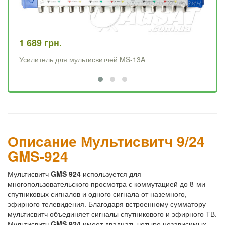
1 689 грн.
2 
Усилитель для мультисвитчей MS-13A
Ус
Описание Мультисвитч 9/24
GMS-924
Мультисвитч
GMS 924
используется для
многопользовательского просмотра с коммутацией до 8-ми
спутниковых сигналов и одного сигнала от наземного,
эфирного телевидения. Благодаря встроенному сумматору
мультисвитч объединяет сигналы спутникового и эфирного ТВ.
Мультисвитч
GMS 924
имеет двадцать четыре независимых