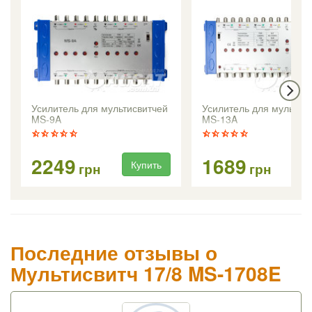
Усилитель для мультисвитчей
Усилитель для мультис
MS-9A
MS-13A
2249
1689
Купить
Ку
грн
грн
Последние отзывы о
Мультисвитч 17/8 MS-1708E