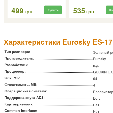
499
535
Купить
Ку
грн
грн
Характеристики Eurosky ES-17
Тип ресивера:
Эфирный р
Производитель:
Eurosky
Разработчик:
н.д.
Процессор:
GUOXIN GX
ОЗУ, МБ:
64
Флеш-память, МБ:
4
Операционная система:
Проприета
Поддержка звука AC3:
Есть
Картоприемник:
Нет
Common Interface:
Нет