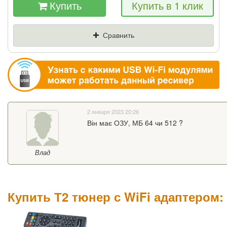
Купить
Купить в 1 клик
Если Вы найдете товар дешевле - мы снизим
цену и подарим % от разницы
Сравнить
Цена
Где нашли (Url ссылка)
Ваш телефон
2 января 2023 20:26
Він має ОЗУ, МБ 64 чи 512 ?
Влад
Купить Т2 тюнер с WiFi адаптером: