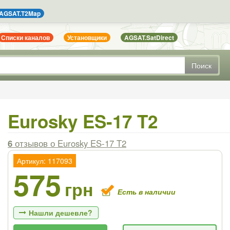
AGSAT.T2Map
Списки каналов
Установщики
AGSAT.SatDirect
Поиск
Eurosky ES-17 T2
6
отзывов
о Eurosky ES-17 T2
Артикул: 117093
575
грн
Есть в наличии
Нашли дешевле?