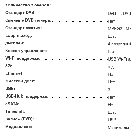
Количество тюнеров:
1
Стандарт DVB:
DVB-T , DVB
Сменные DVB тюнера:
Нет
Стандарт сжатия:
MPEG2 , M
Loop выход:
Есть
Дисплей:
4 разрядны
Кнопки управления:
Есть
Wi-Fi поддержка:
USB Wi-Fi 
3G:
н.д.
Ethernet:
Нет
Жесткий диск:
Нет
USB:
2
USB-Hub поддержка:
Нет
eSATA:
Нет
Timeshift:
Есть
Запись (PVR):
USB
Медиаплеер:
Минимальн