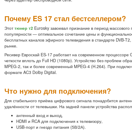
Почему ES 17 стал бестселлером?
Этот
тюнер т2
Eurosky завоевал признание в период массового 
популярности — оптимальное сочетание цены и функциональност
бесплатных каналов эфирного телевидения в стандарте DVB-T2, 
рынке.
Ресивер Евроскай ES-17 работает на современном процессоре 
четкости вплоть до Full HD (1080p). Устройство без проблем о
MPEG-2, так и более современный MPEG-4 (H.264). При подключ
формате AC3 Dolby Digital.
Что нужно для подключения?
Для стабильного приёма цифрового сигнала понадобится антенн
удалённости от телевышки. На задней панели устройства расп
антенный вход и выход,
HDMI и RCA для подключения к телевизору,
USB-порт и гнездо питания (5В/2А).