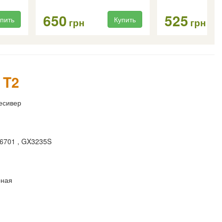
650
525
пить
Купить
грн
грн
 T2
есивер
6701 , GX3235S
рная