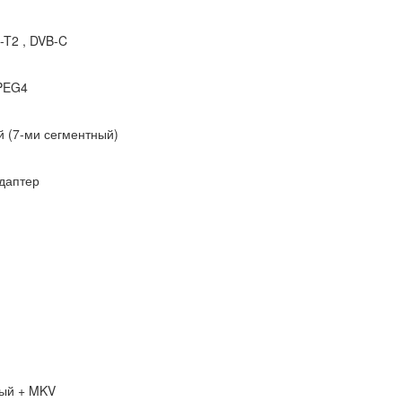
-T2 , DVB-C
PEG4
й (7-ми сегментный)
адаптер
ый + MKV