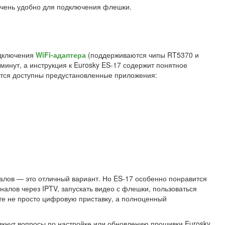
чень удобно для подключения флешки.
одключения
WiFi-адаптера
(поддерживаются чипы RT5370 и
минут, а инструкция к Eurosky ES-17 содержит понятное
ятся доступны предустановленные приложения:
алов — это отличный вариант. Но ES-17 особенно понравится
аналов через IPTV, запускать видео с флешки, пользоваться
те не просто цифровую приставку, а полноценный
никнут вопросы по настройке или обновлению прошивки Eurosky