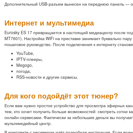
Дополнительный USB-разъем вынесен на переднюю панель — о
Интернет и мультимедиа
Eurosky ES 17 превращается в настоящий медиацентр после п
MT7601). Настройка WiFi на приставке занимает буквально пару 
пошаговое руководство. После подключения к интернету станов
YouTube,
IPTV-плееры,
Megogo,
погода,
RSS-новости и другие сервисы.
Для кого подойдёт этот тюнер?
Если вам нужно простое устройство для просмотра эфирных кан
тем, кто хочет получить больше возможностей: смотреть сотни к
онлайн-сервисами. Фактически за небольшие деньги вы получае
мультимедийный центр.
В комплекте с ресивером идёт подробная инструкция. Если воз