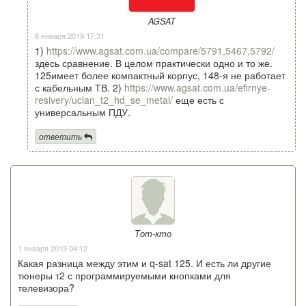
AGSAT
8 января 2019 17:31
1)
https://www.agsat.com.ua/compare/5791,5467,5792/
здесь сравнение. В целом практически одно и то же.
125имеет более компактный корпус, 148-я не работает
с кабельным ТВ. 2)
https://www.agsat.com.ua/efirnye-
resivery/uclan_t2_hd_se_metal/
еще есть с
универсальным ПДУ.
ответить
Тот-кто
1 января 2019 04:12
Какая разница между этим и q-sat 125. И есть ли другие
тюнеры т2 с программируемыми кнопками для
телевизора?