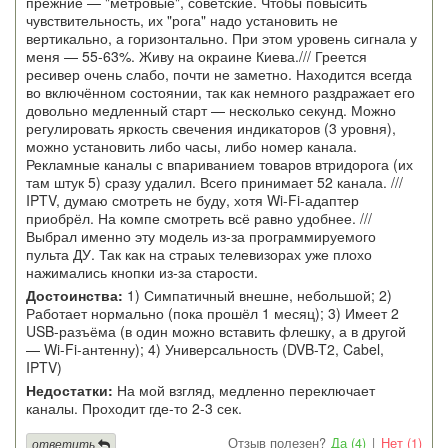
прежние — "метровые", советские. Чтобы повысить
чувствительность, их "рога" надо установить не
вертикально, а горизонтально. При этом уровень сигнала у
меня — 55-63%. Живу на окраине Киева./// Греется
ресивер очень слабо, почти не заметно. Находится всегда
во включённом состоянии, так как немного раздражает его
довольно медленный старт — несколько секунд. Можно
регулировать яркость свечения индикаторов (3 уровня),
можно установить либо часы, либо номер канала.
Рекламные каналы с впариванием товаров втридорога (их
там штук 5) сразу удалил. Всего принимает 52 канала. ///
IPTV, думаю смотреть не буду, хотя Wi-Fi-адаптер
приобрёл. На компе смотреть всё равно удобнее. ///
Выбрал именно эту модель из-за программируемого
пульта ДУ. Так как на страых телевизорах уже плохо
нажимались кнопки из-за старости.
Достоинства:
1) Симпатичный внешне, небольшой; 2)
Работает нормально (пока прошёл 1 месяц); 3) Имеет 2
USB-разъёма (в один можно вставить флешку, а в другой
— Wi-Fi-антенну); 4) Универсальность (DVB-T2, Cabel,
IPTV)
Недостатки:
На мой взгляд, медленно переключает
каналы. Проходит где-то 2-3 сек.
Отзыв полезен?
Да (4)
|
Нет (1)
ответить