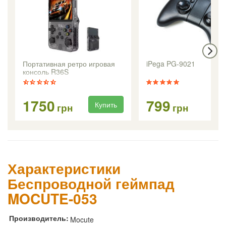
Портативная ретро игровая
iPega PG-9021
консоль R36S
1750
799
Купить
Ку
грн
грн
Характеристики
Беспроводной геймпад
MOCUTE-053
Производитель:
Mocute