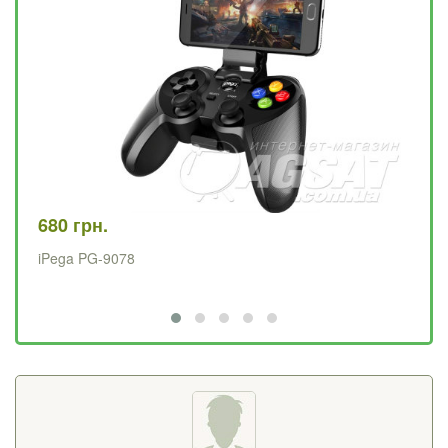
680 грн.
95
iPega PG-9078
PX