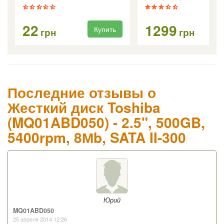
22
1299
Купить
Ку
грн
грн
Последние отзывы о
Жесткий диск Toshiba
(MQ01ABD050) - 2.5", 500GB,
5400rpm, 8Мb, SATA II-300
Юрий
MQ01ABD050
25 апреля 2014 12:26