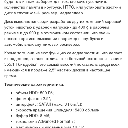
будет отличным выбором для тех, кто хочет увеличить
количество памяти в ноутбуке, HTPC, или установить жесткий
диск в спутниковый ресивер, медиаплеер.
Диск выделяется среди разработок других компаний хорошей
устойчивостью к ударной нагрузке - до 400 g в рабочем
режиме и до 900 g в отключенном состоянии, что очень
полезно при использовании например в ноутбуках и
автомобильных спутниковых ресиверах.
Кроме того, они имеют функцию самодиагностики, что делает
их надежнее, а также отличаются большой плотностью записи
555,1 Гбит/дюйм², это самый высокий показатель среди всех
имеющихся в продаже 2,5" жестких дисков в настоящее
время.
Технические характеристики:
объем HDD: 500 Гб;
форм-фактор 2.5";
интерфейс: SATAII (макс. 3 Гбит/с);
скорость вращения шпинделя: 5400 об./мин;
буфер HDD: 8 Мб;
технология Advanced Format +;
максимальный уровень шума 19 дБ;