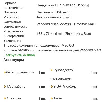
Горячее
Поддержка Plug-play and Hot-plug
подключение
Питание
Питание по USB шине
Материал
Алюминиевый корпус
Системная
Windows 98se/Me/2000/XP/Vista; MAC
совместимость
Упаковочная
138 x 76 x 16 mm (Дл x Шир x Выс)
информация
Замечание:
1. Backup функция не поддерживает Mac OS
2. Новое backup программное обеспечение для Windows Vista
-
загрузить сейчас
Аксессуары
Руководство
Диск с драйвером
1 шт
1 шт
пользователя
USB кабель
e-SATA кабель
1 шт.
1 шт
Отвертка
Винты
1 шт.
1 шт.