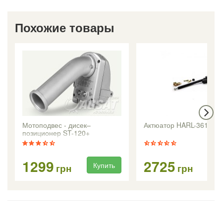
Похожие товары
Мотоподвес - дисек–
Актюатор HARL-3618+
позиционер ST-120+
1299
2725
Купить
Ку
грн
грн