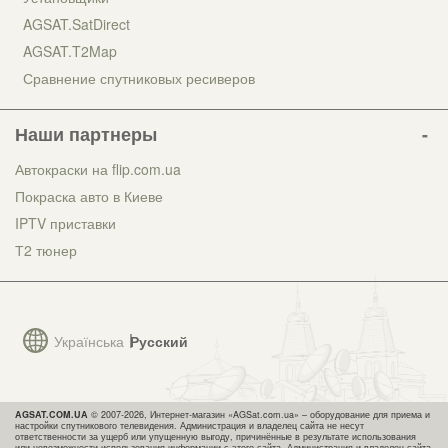
AGSAT.SatDirect
AGSAT.T2Map
Сравнение спутниковых ресиверов
Наши партнеры
Автокраски на flip.com.ua
Покраска авто в Киеве
IPTV приставки
Т2 тюнер
Українська
Русский
AGSAT.COM.UA
© 2007-2026, Интернет-магазин «AGSat.com.ua» – оборудование для приема и
настройки спутникового телевидения. Администрация и владелец сайта не несут
ответственности за ущерб или упущенную выгоду, причинённые в результате использования
или невозможности использования информации с этого сайта. Администрация и владелец сайта