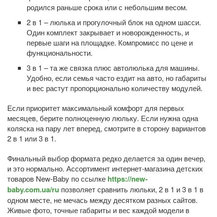
родился раньше срока или с небольшим весом.
2 в 1 – люлька и прогулочный блок на одном шасси.
Один комплект закрывает и новорожденность, и
первые шаги на площадке. Компромисс по цене и
функциональности.
3 в 1 – та же связка плюс автолюлька для машины.
Удобно, если семья часто ездит на авто, но габариты
и вес растут пропорционально количеству модулей.
Если приоритет максимальный комфорт для первых
месяцев, берите полноценную люльку. Если нужна одна
коляска на пару лет вперед, смотрите в сторону вариантов
2 в 1 или 3 в 1.
Финальный выбор формата редко делается за один вечер,
и это нормально. Ассортимент интернет-магазина детских
товаров New-Baby по ссылке
https://new-
baby.com.ua/ru
позволяет сравнить люльки, 2 в 1 и 3 в 1 в
одном месте, не мечась между десятком разных сайтов.
Живые фото, точные габариты и вес каждой модели в