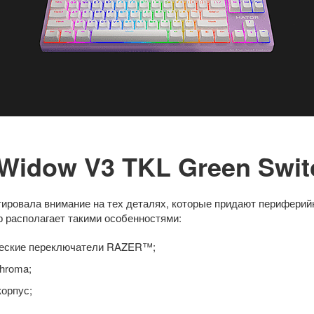
kWidow V3 TKL Green Swit
тировала внимание на тех деталях, которые придают периферий
р располагает такими особенностями:
ческие переключатели RAZER™;
hroma;
орпус;