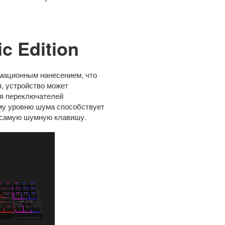
c Edition
мационным нанесением, что
, устройство может
ия переключателей
ому уровню шума способствует
 самую шумную клавишу.