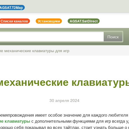
AGSAT.T2Map
Списки каналов
Установщики
AGSAT.SatDirect
Поиск
е механические клавиатуры для игр
механические клавиатуры
30 апреля 2024
ремяпровождения имеет особое значение для каждого любителя
ие клавиатуры
с дополнительными функциями для игр всегда у
орошо себя показывал во всех тайтлах, стоит узнать больше о