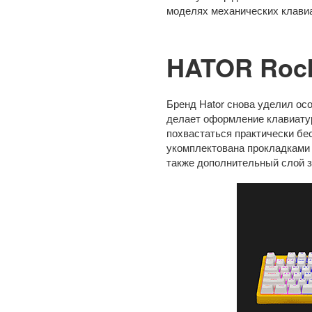
моделях механических клави
HATOR Rockf
Бренд Hator снова уделил ос
делает оформление клавиату
похвастаться практически бе
укомплектована прокладками 
также дополнительный слой 