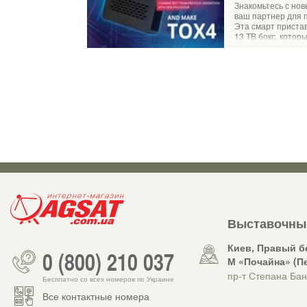
Знакомьтесь с нов
ваш партнер для п
Эта смарт пристав
13 ТВ бокс, кото
Rockchip
Выставочны
Киев, Правый б
0 (800) 210 037
М «Почайна» (П
пр-т Степана Бан
Бесплатно со всех номеров по Украине
Все контактные номера