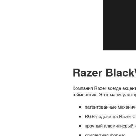
Razer Blac
Компания Razer всегда акцен
геймерских. Этот манипулято
патентованные механи
RGB-подсветка Razer C
прочный алюминиевый к
компактная форма;