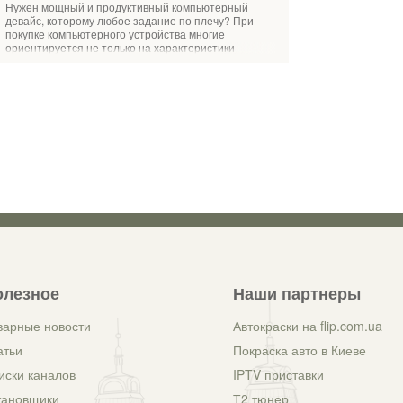
Нужен мощный и продуктивный компьютерный
M3
девайс, которому любое задание по плечу? При
покупке компьютерного устройства многие
ориентируется не только на характеристики
процессора. Важны и массово-габа
олезное
Наши партнеры
варные новости
Автокраски на flip.com.ua
атьи
Покраска авто в Киеве
иски каналов
IPTV приставки
тановщики
Т2 тюнер