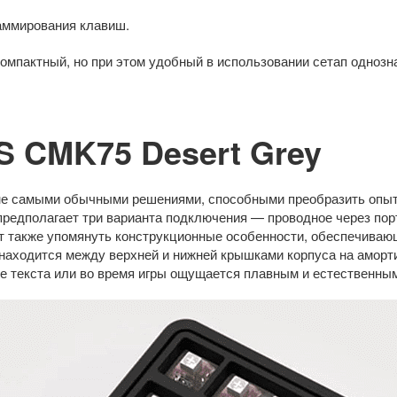
раммирования клавиш.
омпактный, но при этом удобный в использовании сетап однозн
 CMK75 Desert Grey
 не самыми обычными решениями, способными преобразить опыт
предполагает три варианта подключения — проводное через по
Стоит также упомянуть конструкционные особенности, обеспечив
находится между верхней и нижней крышками корпуса на аморт
оре текста или во время игры ощущается плавным и естественны