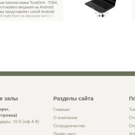
ым членом семьи TrustOnX - TOX4,
отокового вещания на Android!
ка представляет собой Android
рый работает на мощном чипсете
е залы
Разделы сайта
П
ерег,
Главная
То
етровка)
О компании
Ст
деры, 10-б (оф.4-8)
Сотрудничество
Сп
Прайс-лист
Ус