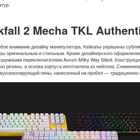
атур.
all 2 Mecha TKL Authenti
обое внимание дизайну манипулятора. Кейкапы украшены субли
ры оригинальным и стильным. Кроме дизайнерского оформления
сшумными переключателями Aurum Milky Way Silent. Конструкц
из резины, а основа корпуса изготовлена из нейлона. Сниженн
звукоизолирующей пены, нанесенный на пробел — традиционно