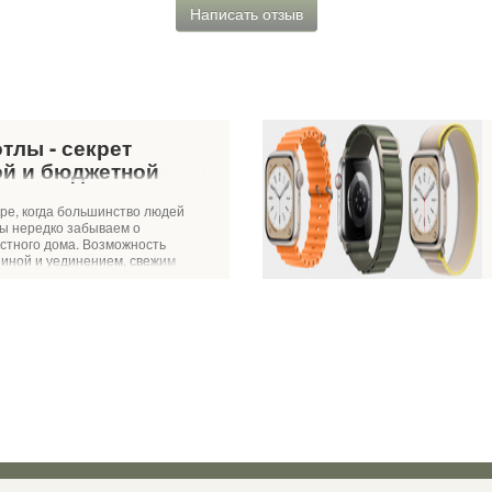
Написать отзыв
тлы - секрет
й и бюджетной
й системы
ре, когда большинство людей
мы нередко забываем о
стного дома. Возможность
иной и уединением, свежим
ой природы - лишь