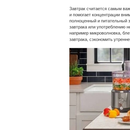
Завтрак считается самым важ
и помогает концентрации вним
полноценный и питательный з
завтрака или употреблению н
например микроволновка, бле
завтрака, сэкономить утренн