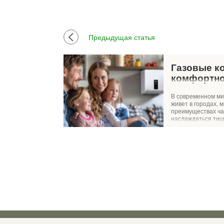
Предыдущая статья
Газовые ко
комфортно
автономно
В современном ми
отопления
живет в городах, 
преимуществах ча
наслаждаться тиш
воздухом и красот