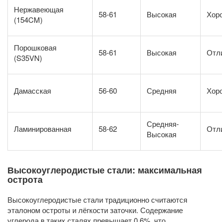
Нержавеющая
58-61
Высокая
Хор
(154CM)
Порошковая
58-61
Высокая
Отл
(S35VN)
Дамасская
56-60
Средняя
Хор
Средняя-
Ламинированная
58-62
Отл
Высокая
Высокоуглеродистые стали: максимальная
острота
Высокоуглеродистые стали традиционно считаются
эталоном остроты и лёгкости заточки. Содержание
углерода в таких сталях превышает 0,6%, что