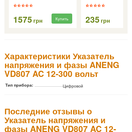
1575
235
Купить
Ку
грн
грн
Характеристики Указатель
напряжения и фазы ANENG
VD807 AC 12-300 вольт
Тип прибора:
Цифровой
Последние отзывы о
Указатель напряжения и
фазы ANENG VD807 AC 12-