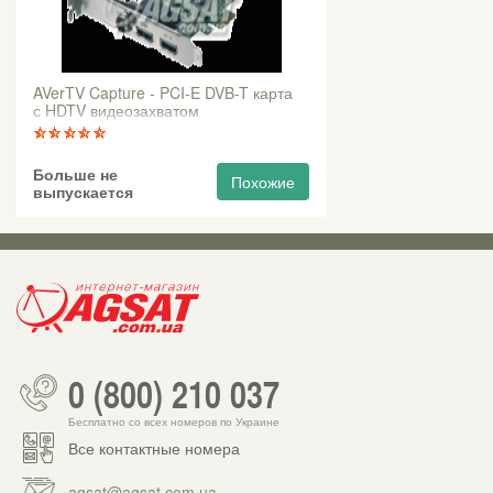
AVerTV Capture - PCI-E DVB-T карта
с HDTV видеозахватом
Больше не
Похожие
выпускается
0 (800) 210 037
Бесплатно со всех номеров по Украине
Все контактные номера
agsat@agsat.com.ua