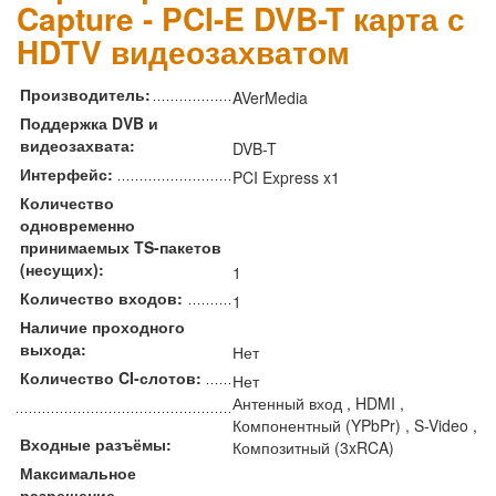
Capture - PCI-E DVB-T карта с
HDTV видеозахватом
Производитель:
AVerMedia
Поддержка DVB и
видеозахвата:
DVB-T
Интерфейс:
PCI Express x1
Количество
одновременно
принимаемых TS-пакетов
(несущих):
1
Количество входов:
1
Наличие проходного
выхода:
Нет
Количество CI-слотов:
Нет
Антенный вход , HDMI ,
Компонентный (YPbPr) , S-Video ,
Входные разъёмы:
Композитный (3xRCA)
Максимальное
разрешение