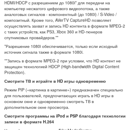
HDMI/HDCP с разрешением до 1080i* для передачи на
компьютер несжатого цифрового видеопотока, а также
аналоговых сигналов - компонентный (до 1080i) / S-Video /
композитный. Кроме того, AVerTV CaptureHD позволяет
осуществлять захват и запись HD контента в формате MPEG-2
с таких устройств, как PS3, Xbox 360 и HD-тюнеров
спутниковых провайдеров.**
*Разрешение 1080i обеспечивается, только если исходный
источник сигнала также в формате 1080i.
**Запись в формате MPEG-2 при условии, что HD контент не
защищен технологией HDCP (High-bandwidth Digital Content
Protection).
Смотрите ТВ и играйте в HD игры одновременно
Режим PIP («картинка в картинке») предназначен специально
для пользователей, предпочитающих играть в HD игры в
основном окне и одновременно смотреть ТВ в
дополнительном окне просмотра.
Смотрите программы на iPod и PSP благодаря технологии
записи в формате H.264