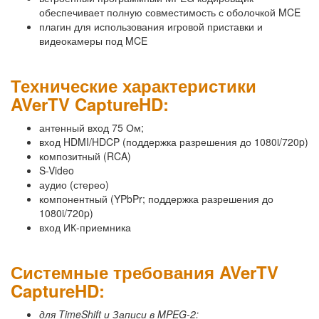
обеспечивает полную совместимость с оболочкой MCE
плагин для использования игровой приставки и
видеокамеры под MCE
Технические характеристики
AVerTV CaptureHD:
антенный вход 75 Ом;
вход HDMI/HDCP (поддержка разрешения до 1080i/720p)
композитный (RCA)
S-Video
аудио (стерео)
компонентный (YPbPr; поддержка разрешения до
1080i/720p)
вход ИК-приемника
Системные требования AVerTV
CaptureHD:
для TimeShift и Записи в MPEG-2: