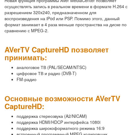
Новая функция программы AVer MediaCenter позволяет
осуществлять запись в реальном времени в формате H.264 с
разрешением 320x240, предназначенном для
воспроизведения на iPod или PSP. Помимо этого, данный
формат занимает в 4 раза меньше пространства на диске по
сравнению с MPEG-2.
AVerTV CaptureHD позволяет
принимать:
аналоговое ТВ (PAL/SECAM/NTSC)
цифровое ТВ и радио (DVB-T)
FM-радио
Основные возможности AVerTV
CaptureHD:
поддержка стереозвука (A2/NICAM)
поддержка HDMI/HDCP интерфейса 1080i
поддержка широкоформатного режима 16:9
встроенный программный MPEG кодировщик