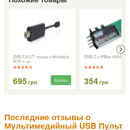
DVB-T2/C/T тюнер к Homatics
DVB-C к IPBox 9900HD
BOX и др.
695
354
Купить
Ку
грн
грн
Последние отзывы о
Мультимедийный USB Пульт