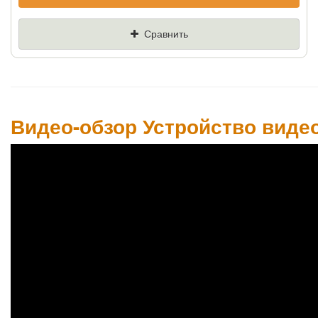
Если Вы найдете товар дешевле - мы снизим
цену и подарим % от разницы
Сравнить
Цена
Где нашли (Url ссылка)
Ваш телефон
Видео-обзор Устройство видео