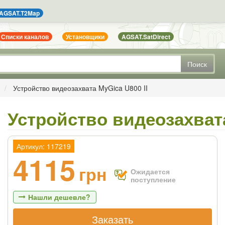
AGSAT.T2Map
Списки каналов
Установщики
AGSAT.SatDirect
Поиск
Устройство видеозахвата MyGica U800 II
Устройство видеозахвата
Артикул: 117219
4115
грн
Ожидается
поступление
Нашли дешевле?
Заказать