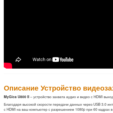
Описание Устройство видеозах
MyGica U800 II
– устройство захвата аудио и видео с HDMI выхо
Благодаря высокой скорости передачи данных через USB 3.0 ин
с HDMI на ваш компьютер с разрешением 1080p при 60 кадрах в с