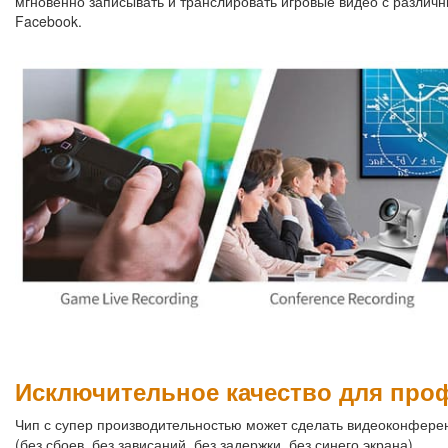
мгновенно записывать и транслировать игровые видео с различ
Facebook.
Исключительное качество для про
Чип с супер производительностью может сделать видеоконферен
(без сбоев, без зависаний, без задержки, без синего экрана)