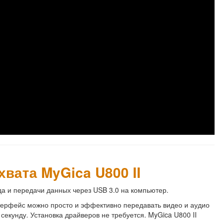
вата MyGica U800 II
да и передачи данных через USB 3.0 на компьютер.
терфейс можно просто и эффективно передавать видео и аудио
екунду. Установка драйверов не требуется. MyGica U800 II