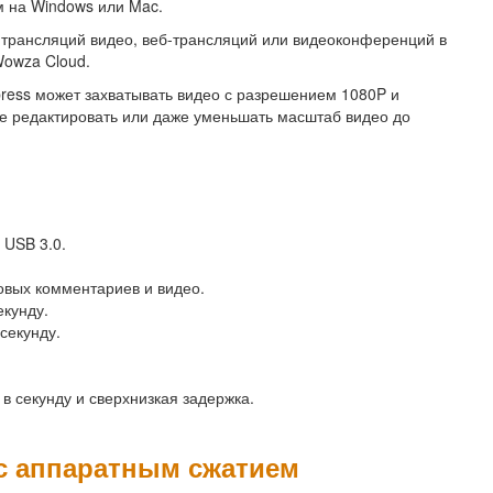
м на Windows или Mac.
х трансляций видео, веб-трансляций или видеоконференций в
 Wowza Cloud.
ress может захватывать видео с разрешением 1080P и
те редактировать или даже уменьшать масштаб видео до
 USB 3.0.
овых комментариев и видео.
екунду.
секунду.
в секунду и сверхнизкая задержка.
с аппаратным сжатием