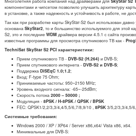
Многолетняя работа компаний над драйверами для
SkyStar S2 
компонентами и чипсетом позволило улучшить архитектуру карты,
в установке, а также надежность и устойчивость в работе, не до
Так как при разработке карты SkyStar-S2 был использован давн
основана
SkyStar2
, то и большинство используемого для этой к
S2, это и последние
WDM
драйвера версии 4.5.1 с сайта производ
известные программы для просмотра спутникового ТВ как -
Prog
TechniSat SkyStar S2 PCI характеристики:
Прием спутникового ТВ -
DVB-S2 (H.264)
и DVB-S;
Прием спутникового интернета -
DVB-S2 и DVB-S
;
Поддержка
DiSEqC 1.0;1.2
;
Вход: F-type 75 Ohm;
Принимаемые частоты: 950~2150 MHz;
Уровень входного сигнала: -65~-25dBm;
Скорость потока
2000 – 50000 ;
Модуляция -
8PSK / H-8PSK / QPSK / BPSK
FEC: QPSK1/2,2/3,3/4,4/5,5/6,7/8,9/10 ,
8PSK
3/5,2/3,3/4,5/6
Системные требования:
Windows 2000 / XP / XP64 / Server x86,x64/ Vista x86, x64.
Минимальные для DVB-S: