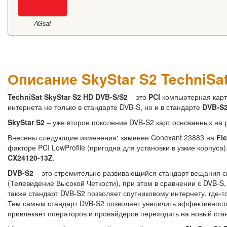
AGsat
Описание SkyStar S2 TechniSat
TechniSat SkyStar S2 HD DVB-S/S2
– это
PCI
компьютерная карта
интернета не только в стандарте DVB-S, но и в стандарте
DVB-S
SkyStar S2
– уже второе поколение DVB-S2 карт основанных на 
Внесены следующие изменения: заменен Conexant 23883 на
Fle
факторе PCI LowProfile (пригодна для установки в узкие корпус
CX24120-13Z
.
DVB-S2
– это стремительно развивающийся стандарт вещания с
(Телевидение Высокой Четкости), при этом в сравнении с DVB-S,
также стандарт DVB-S2 позволяет спутниковому интернету, где-
Тем самым стандарт DVB-S2 позволяет увеличить эффективност
привлекает операторов и провайдеров переходить на новый ст