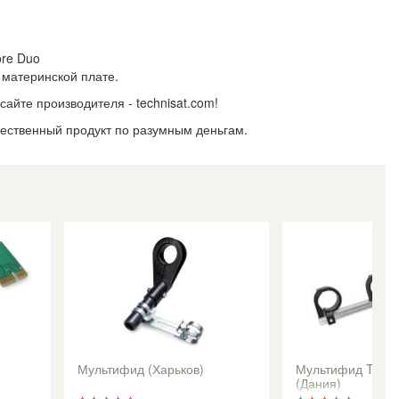
ore Duo
 материнской плате.
сайте производителя - technisat.com!
чественный продукт по разумным деньгам.
Мультифид (Харьков)
Мультифид Triax 
(Дания)