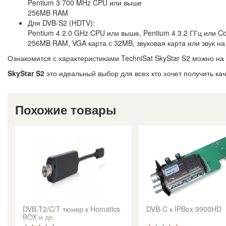
Pentium 3 700 MHz CPU или выше
256MB RAM
Для DVB-S2 (HDTV):
Pentium 4 2.0 GHz CPU или выше, Pentium 4 3.2 ГГц или C
256MB RAM, VGA карта с 32MB, звуковая карта или звук на
Ознакомится с характеристиками TechniSat SkyStar S2 можно на 
SkyStar S2
это идеальный выбор для всех кто хочет получить ка
Похожие товары
DVB-T2/C/T тюнер к Homatics
DVB-C к IPBox 9900HD
BOX и др.