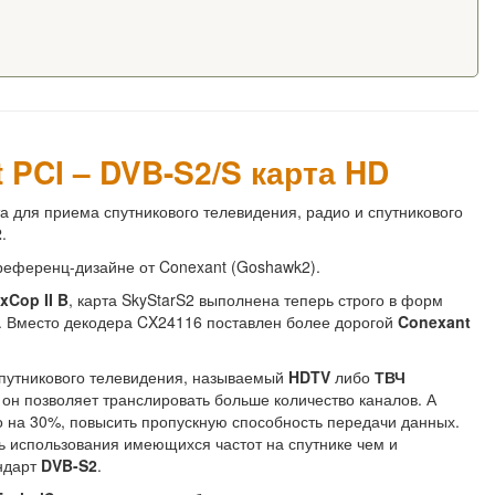
 PCI – DVB-S2/S карта HD
 для приема спутникового телевидения, радио и спутникового
2
.
референц-дизайне от Conexant (Goshawk2).
xCop II B
, карта SkyStarS2 выполнена теперь строго в форм
а). Вместо декодера CX24116 поставлен более дорогой
Conexant
путникового телевидения, называемый
HDTV
либо
ТВЧ
 он позволяет транслировать больше количество каналов. А
то на 30%, повысить пропускную способность передачи данных.
ь использования имеющихся частот на спутнике чем и
андарт
DVB-S2
.