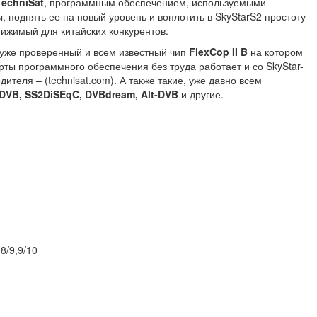
TechniSat
, программным обеспечением, используемыми
 поднять ее на новый уровень и воплотить в SkyStarS2 простоту
стижимый для китайских конкурентов.
о уже проверенный и всем известный чип
FlexCop II B
на котором
арты программного обеспечения без труда работает и со SkyStar-
ителя – (technisat.com). А также такие, уже давно всем
DVB, SS2DiSEqC, DVBdream, Alt-DVB
и другие.
,8/9,9/10