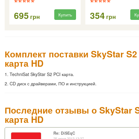
695
354
Купить
Ку
грн
грн
Комплект поставки SkyStar S2 
карта HD
1. TechniSat SkyStar S2 PCI карта.
2. CD диск с драйверами, ПО и инструкцией.
Последние отзывы о SkyStar S
карта HD
Re: DiSEqC
25 июня 2013 13:37