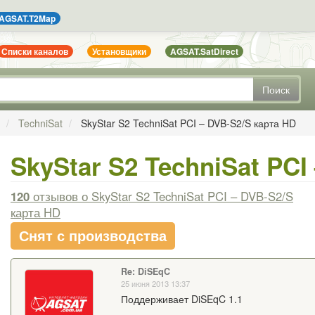
AGSAT.T2Map
Списки каналов
Установщики
AGSAT.SatDirect
Поиск
TechniSat
SkyStar S2 TechniSat PCI – DVB-S2/S карта HD
SkyStar S2 TechniSat PCI
120
отзывов
о SkyStar S2 TechniSat PCI – DVB-S2/S
карта HD
Снят с производства
Re: DiSEqC
25 июня 2013 13:37
Поддерживает DiSEqC 1.1