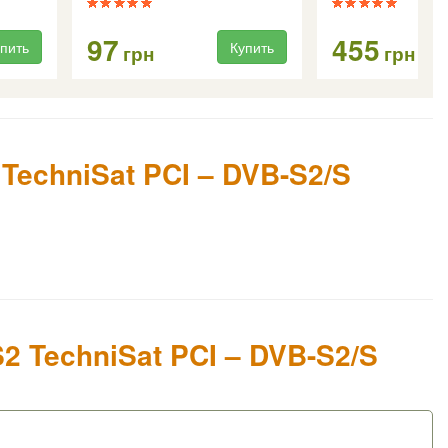
97
455
пить
Купить
грн
грн
TechniSat PCI – DVB-S2/S
2 TechniSat PCI – DVB-S2/S