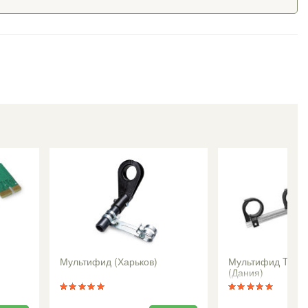
Мультифид (Харьков)
Мультифид Triax 
(Дания)