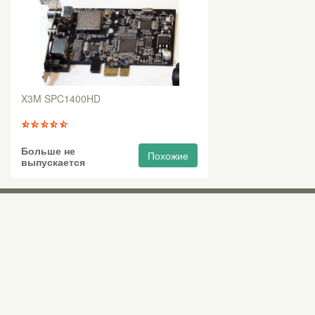
X3M SPC1400HD
Больше не
Похожие
выпускается
Выставочны
Киев, Правый б
0 (800) 210 037
М «Почайна» (П
пр-т Степана Бан
Бесплатно со всех номеров по Украине