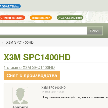
AGSAT.T2Map
Списки каналов
Установщики
AGSAT.SatDirect
Поиск
X3M SPC1400HD
X3M SPC1400HD
1
отзыв
о X3M SPC1400HD
Снят с производства
X3M SPC1400HD
14 мая 2011 10:20
Подскажите,пожалуйста, какая комплекта
Александр