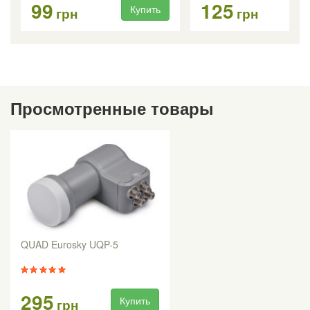
99
125
Купить
Ку
грн
грн
Просмотренные товары
QUAD Eurosky UQP-5
295
Купить
грн