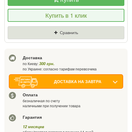
Если Вы найдете товар дешевле - мы
Купить в 1 клик
снизим цену и подарим % от разницы
Цена
Где нашли (Url ссылка)
Сравнить
Ваш телефон
Доставка
300 грн.
по Киеву:
по Украине: согласно тарифам перевозчика
ДОСТАВКА НА ЗАВТРА
Оплата
безналичная по счету
наличными при получении товара
Гарантия
12 месяцев
обмен/возврат товаров в течении 14 дней