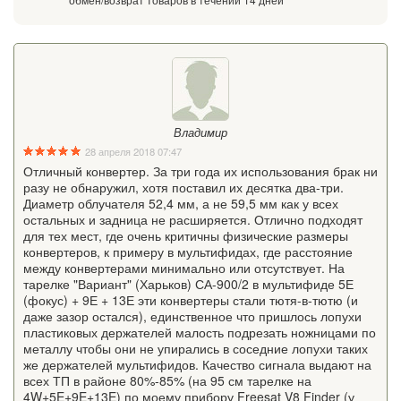
Владимир
28 апреля 2018 07:47
Отличный конвертер. За три года их использования брак ни
разу не обнаружил, хотя поставил их десятка два-три.
Диаметр облучателя 52,4 мм, а не 59,5 мм как у всех
остальных и задница не расширяется. Отлично подходят
для тех мест, где очень критичны физические размеры
конвертеров, к примеру в мультифидах, где расстояние
между конвертерами минимально или отсутствует. На
тарелке "Вариант" (Харьков) СА-900/2 в мультифиде 5Е
(фокус) + 9Е + 13Е эти конвертеры стали тютя-в-тютю (и
даже зазор остался), единственное что пришлось лопухи
пластиковых держателей малость подрезать ножницами по
металлу чтобы они не упирались в соседние лопухи таких
же держателей мультифидов. Качество сигнала выдают на
всех ТП в районе 80%-85% (на 95 см тарелке на
4W+5E+9E+13E) по моему прибору Freesat V8 Finder (у