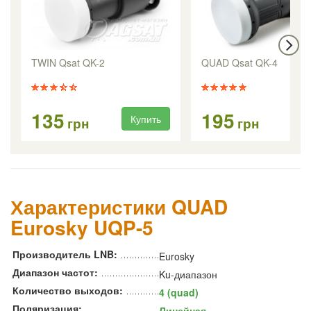
TWIN Qsat QK-2
QUAD Qsat QK-4
135
195
Купить
Ку
грн
грн
Характеристики QUAD
Eurosky UQP-5
Производитель LNB:
Eurosky
Диапазон частот:
Ku-диапазон
Количество выходов:
4 (quad)
Поляризация:
Линейная