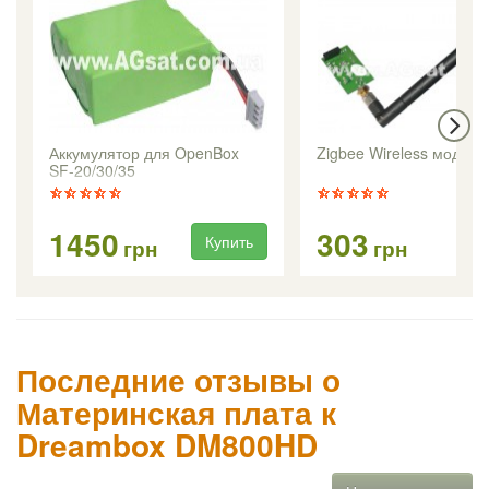
Аккумулятор для OpenBox
Zigbee Wireless модуль
SF-20/30/35
1450
303
Купить
Ку
грн
грн
Последние отзывы о
Материнская плата к
Dreambox DM800HD