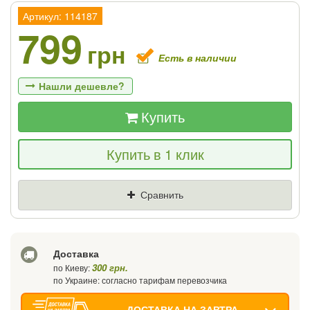
Артикул: 114187
799
грн
Есть в наличии
Нашли дешевле?
Купить
Если Вы найдете товар дешевле - мы
Купить в 1 клик
снизим цену и подарим % от разницы
Цена
Где нашли (Url ссылка)
Сравнить
Ваш телефон
Доставка
300 грн.
по Киеву:
по Украине: согласно тарифам перевозчика
ДОСТАВКА НА ЗАВТРА