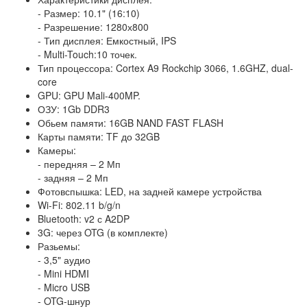
- Размер: 10.1" (16:10)
- Разрешение: 1280х800
- Тип дисплея: Емкостный, IPS
- Multi-Touch:10 точек.
Тип процессора: Cortex A9 Rockchip 3066, 1.6GHZ, dual-
core
GPU: GPU Mali-400MP.
ОЗУ: 1Gb DDR3
Обьем памяти: 16GB NAND FAST FLASH
Карты памяти: TF до 32GB
Камеры:
- передняя – 2 Мп
- задняя – 2 Мп
Фотовспышка: LED, на задней камере устройства
Wi-Fi: 802.11 b/g/n
Bluetooth: v2 с A2DP
3G: через OTG (в комплекте)
Разьемы:
- 3,5" аудио
- Mini HDMI
- Micro USB
- OTG-шнур