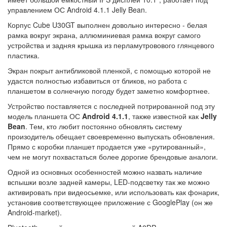
управлением ОС Android 4.1.1 Jelly Bean.
Корпус Cube U30GT выполнен довольно интересно - белая
рамка вокруг экрана, аллюминиевая рамка вокруг самого
устройства и задняя крышка из перламутровового глянцевого
пластика.
Экран покрыт антибликовой пленкой, с помощью которой не
удастся полностью избавиться от бликов, но работа с
планшетом в солнечную погоду будет заметно комфортнее.
Устройство поставляется с последней потрированной под эту
модель планшета ОС
Android 4.1.1
, также известной как
Jelly
Bean
. Тем, кто любит постоянно обновлять систему
произодитель обещает своевременно выпускать обновления.
Прямо с коробки планшет продается уже «рутированный»,
чем не могут похвастаться более дорогие брендовые аналоги.
Одной из основных особенностей можно назвать наличие
вспышки возле задней камеры, LED-подсветку так же можно
активировать при видеосьемке, или использовать как фонарик,
установив соответствующее приложение с GooglePlay (он же
Android-market).