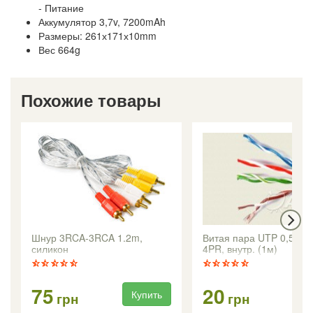
- Питание
Аккумулятор 3,7v, 7200mAh
Размеры: 261х171х10mm
Вес 664g
Похожие товары
Шнур 3RCA-3RCA 1.2m,
Витая пара UTP 0,5mm
силикон
4PR, внутр. (1м)
75
20
Купить
Ку
грн
грн