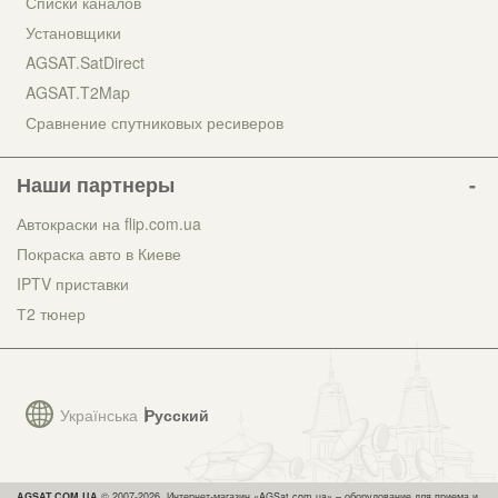
Списки каналов
Установщики
AGSAT.SatDirect
AGSAT.T2Map
Сравнение спутниковых ресиверов
Наши партнеры
Автокраски на flip.com.ua
Покраска авто в Киеве
IPTV приставки
Т2 тюнер
Українська
Русский
AGSAT.COM.UA
© 2007-2026, Интернет-магазин «AGSat.com.ua» – оборудование для приема и