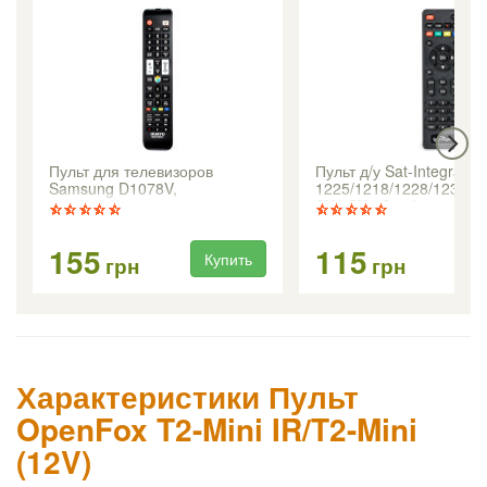
Пульт для телевизоров
Пульт д/у Sat-Integral
Samsung D1078V,
1225/1218/1228/1237/1
универсальный
SX1/SX2 Combo
155
115
Купить
грн
грн
Характеристики Пульт
OpenFox T2-Mini IR/T2-Mini
(12V)