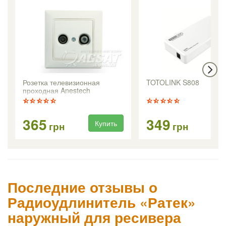
Розетка телевизионная
TOTOLINK S808
проходная Anestech
(кремовая)
365
349
Купить
Ку
грн
грн
Последние отзывы о
Радиоудлинитель «Ратек»
наружный для ресивера