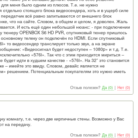
 для меня было одним из плюсов. Т.е. не нужно
 отдельно стоящего блока видеосендера, хоть и в ущерб силе
и передатчик всё равно запитываются от внешнего блок
нке, что на сайте. Словом, в общем и целом, я доволен. Жаль
живается. И есть ещё один небольшой нюанс: - при подключении
ому тюнеру OPENBOX S6 HD PVR, спутниковый тюнер пришлось
к основному телеку он подключён по HDMI. Если спутниковый
» то видеосендер транслирует только звук, а на экране
общение: «Видеосигнал будет недоступен – 1080p» и т.д. Т.е.
ключительно «576i». Так что с этим приходится мириться –
 будет идти в худшем качестве - «576i». На 32” это становится
пке – имейте это ввиду. Словом, девайс является не
м» решением. Потенциальным покупателям это нужно иметь
Отзыв полезен?
Да (0)
|
Нет (0)
у комнату, т.е. через две кирпичные стены. Возможно у Вас
ют на передачу.
Отзыв полезен?
Да (0)
|
Нет (0)