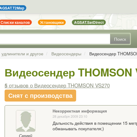
AGSAT.T2Map
Списки каналов
Установщики
AGSAT.SatDirect
Поиск
, удлинители и другое
Видеосендеры
Видеосендер THOMSO
Видеосендер THOMSON 
5
отзывов
о Видеосендер THOMSON VS270
Снят с производства
Некорректная информация
28 декабря 2009 23:10
Дальность действия в помещении 15 метр
обманывать покупателя;)
Сергей