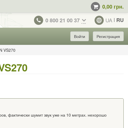
0,00 грн.
UA
RU
0 800 21 00 37
Войти
Регистрация
N VS270
VS270
ов, фактически шумит звук уже на 10 метрах. нехорошо