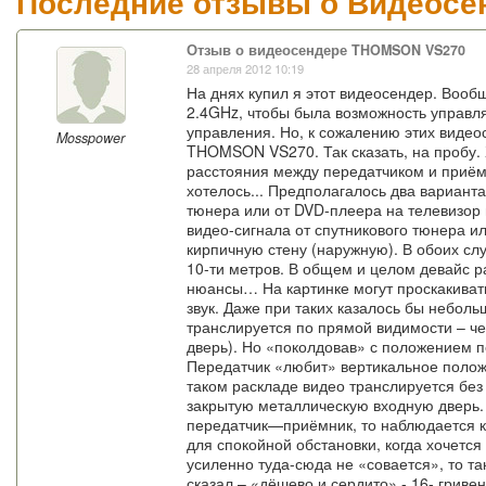
Последние отзывы о Видеос
Отзыв о видеосендере THOMSON VS270
28 апреля 2012 10:19
На днях купил я этот видеосендер. Вооб
2.4GHz, чтобы была возможность управл
управления. Но, к сожалению этих видеос
Mosspower
THOMSON VS270. Так сказать, на пробу. Х
расстояния между передатчиком и приёмн
хотелось... Предполагалось два варианта
тюнера или от DVD-плеера на телевизор 
видео-сигнала от спутникового тюнера и
кирпичную стену (наружную). В обоих с
10-ти метров. В общем и целом девайс ра
нюансы… На картинке могут проскакивать
звук. Даже при таких казалось бы неболь
транслируется по прямой видимости – че
дверь). Но «поколдовав» с положением 
Передатчик «любит» вертикальное полож
таком раскладе видео транслируется без
закрытую металлическую входную дверь. 
передатчик—приёмник, то наблюдается к
для спокойной обстановки, когда хочется
усиленно туда-сюда не «совается», то та
сказал – «дёшево и сердито» - 16- гриве