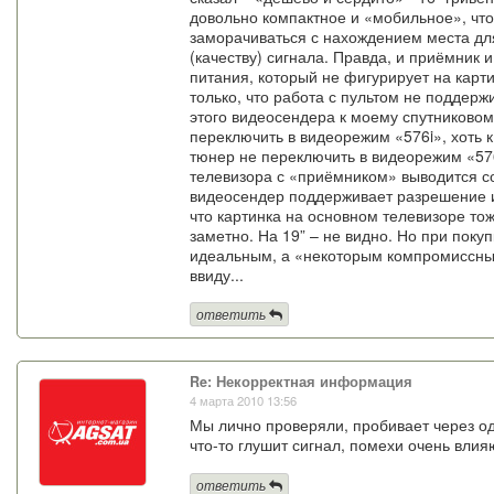
довольно компактное и «мобильное», что
заморачиваться с нахождением места для
(качеству) сигнала. Правда, и приёмник 
питания, который не фигурирует на карти
только, что работа с пультом не поддер
этого видеосендера к моему спутников
переключить в видеорежим «576i», хоть 
тюнер не переключить в видеорежим «576i
телевизора с «приёмником» выводится со
видеосендер поддерживает разрешение ис
что картинка на основном телевизоре тоже
заметно. На 19” – не видно. Но при поку
идеальным, а «некоторым компромиссны
ввиду...
ответить
Re: Некорректная информация
4 марта 2010 13:56
Мы лично проверяли, пробивает через одн
что-то глушит сигнал, помехи очень влия
ответить