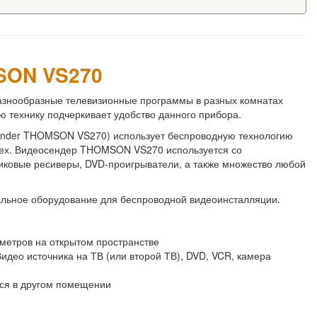
SON VS270
знообразные телевизионные программы в разных комнатах
ю технику подчеркивает удобство данного прибора.
sender THOMSON VS270) использует беспроводную технологию
мех. Видеосендер THOMSON VS270 используется со
никовые ресиверы, DVD-проигрыватели, а также множество любой
ьное оборудование для беспроводной видеоинсталляции.
 метров на открытом пространстве
идео источника на ТВ (или второй ТВ), DVD, VCR, камера
ся в другом помещении