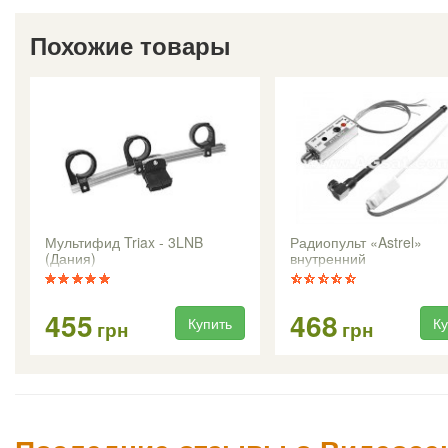
Похожие товары
Мультифид Triax - 3LNB
Радиопульт «Astrel»
(Дания)
внутренний
455
468
Купить
Ку
грн
грн