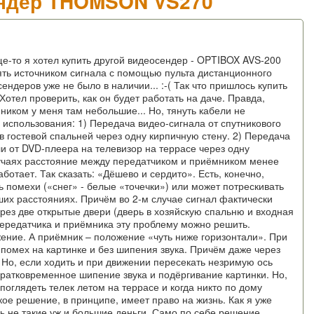
ендер THOMSON VS270
ще-то я хотел купить другой видеосендер - OPTIBOX AVS-200
ять источником сигнала с помощью пульта дистанционного
ендеров уже не было в наличии... :-( Так что пришлось купить
отел проверить, как он будет работать на даче. Правда,
иком у меня там небольшие... Но, тянуть кабели не
 использования: 1) Передача видео-сигнала от спутникового
в гостевой спальней через одну кирпичную стену. 2) Передача
ли от DVD-плеера на телевизор на террасе через одну
лучаях расстояние между передатчиком и приёмником менее
ботает. Так сказать: «Дёшево и сердито». Есть, конечно,
 помехи («снег» - белые «точечки») или может потрескивать
ших расстояниях. Причём во 2-м случае сигнал фактически
рез две открытые двери (дверь в хозяйскую спальню и входная
передатчика и приёмника эту проблему можно решить.
ение. А приёмник – положение «чуть ниже горизонтали». При
 помех на картинке и без шипения звука. Причём даже через
Но, если ходить и при движении пересекать незримую ось
ратковременное шипение звука и подёргивание картинки. Но,
 поглядеть телек летом на террасе и когда никто по дому
кое решение, в принципе, имеет право на жизнь. Как я уже
нь не такие уж и большие деньги. Само по себе решение