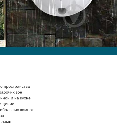
го пространства
рабочих зон
анной и на кухне
мещение
небольших комнат
во
х ламп