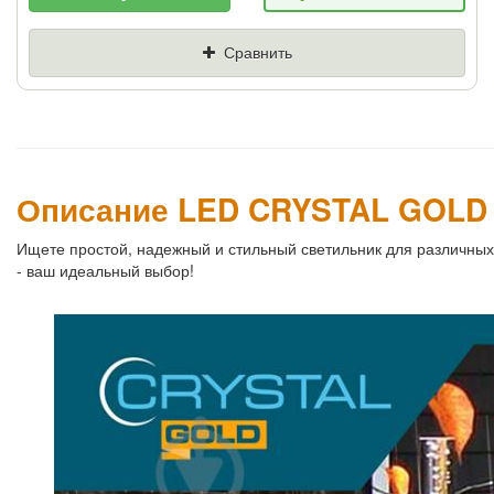
Если Вы найдете товар дешевле - мы снизим
цену и подарим % от разницы
Сравнить
Цена
Где нашли (Url ссылка)
Ваш телефон
Описание LED CRYSTAL GOLD 
Ищете простой, надежный и стильный светильник для различн
- ваш идеальный выбор!