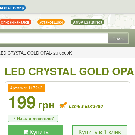
AGSAT.T2Map
Списки каналов
Установщики
AGSAT.SatDirect
Поиск
LED CRYSTAL GOLD OPAL- 20 6500K
LED CRYSTAL GOLD OPAL
Артикул: 117243
199
грн
Есть в наличии
Нашли дешевле?
Купить
Купить в 1 клик