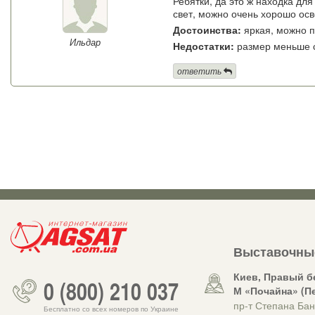
Ребятки, да это ж находка для
свет, можно очень хорошо осв
Достоинства:
яркая, можно п
Ильдар
Недостатки:
размер меньше сп
ответить
Выставочны
Киев, Правый б
0 (800) 210 037
М «Почайна» (П
пр-т Степана Бан
Бесплатно со всех номеров по Украине