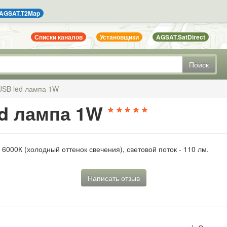
AGSAT.T2Map
Списки каналов
Установщики
AGSAT.SatDirect
Поиск
USB led лампа 1W
ed лампа 1W
000К (холодный оттенок свечения), световой поток - 110 лм.
Написать отзыв