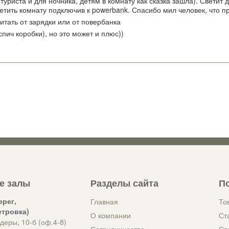
 туриста и для ночника, детям в комнату как сказка зашла). Светит
етить комнату подключив к powerbank. Спасибо мил человек, что пр
итать от зарядки или от повербанка
ич коробки), но это может и плюс))
е залы
Разделы сайта
П
ерег,
Главная
То
етровка)
О компании
Ст
деры, 10-б (оф.4-8)
Сотрудничество
Сп