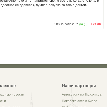
 достаточно ярко и не напрягает своим светом. Когда отключали
едложил ее вдовесок, лучшая покупка за такие деньги.
Отзыв полезен?
Да (0)
|
Нет (0)
олезное
Наши партнеры
варные новости
Автокраски на flip.com.ua
атьи
Покраска авто в Киеве
иски каналов
IPTV приставки