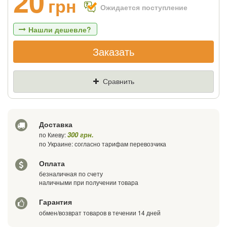
20
грн
Ожидается поступление
Нашли дешевле?
Заказать
Если Вы найдете товар дешевле - мы
снизим цену и подарим % от разницы
Сравнить
Цена
Где нашли (Url ссылка)
Доставка
Ваш телефон
300 грн.
по Киеву:
по Украине: согласно тарифам перевозчика
Оплата
безналичная по счету
наличными при получении товара
Гарантия
обмен/возврат товаров в течении 14 дней