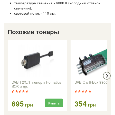
температура свечения - 6000 К (холодный оттенок
свечения),
световой поток - 110 лм.
Похожие товары
DVB-T2/C/T тюнер к Homatics
DVB-C к IPBox 9900HD
BOX и др.
695
354
Купить
Ку
грн
грн