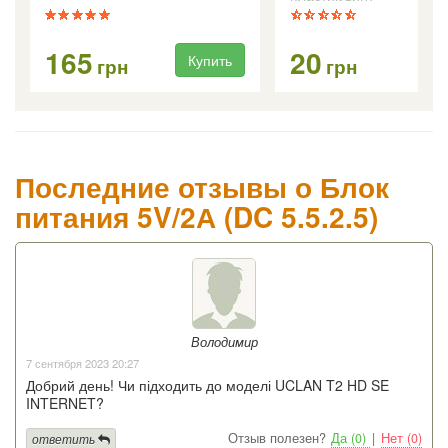
165
20
Купить
Ку
грн
грн
Последние отзывы о Блок
питания 5V/2А (DC 5.5.2.5)
Володимир
7 сентября 2023 20:27
Добрий день! Чи підходить до моделі UCLAN T2 HD SE
INTERNET?
Отзыв полезен?
Да (0)
|
Нет (0)
ответить