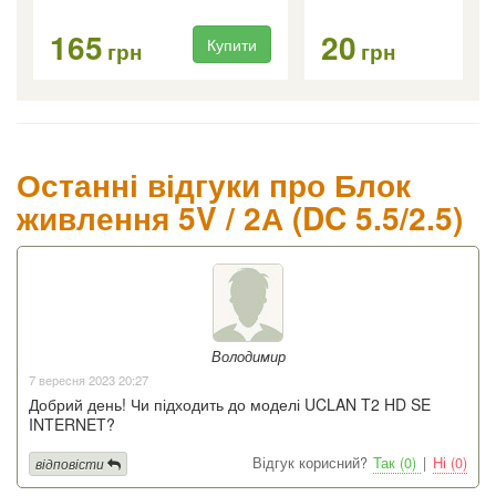
165
20
Купити
Ку
грн
грн
Останні відгуки про Блок
живлення 5V / 2А (DC 5.5/2.5)
Володимир
7 вересня 2023 20:27
Добрий день! Чи підходить до моделі UCLAN T2 HD SE
INTERNET?
Відгук корисний?
Так (0)
|
Ні (0)
відповісти