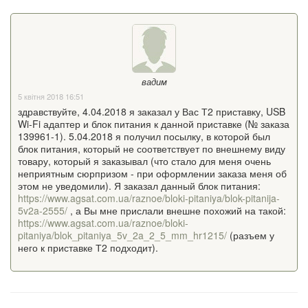
вадим
5 квітня 2018 16:51
здравствуйте, 4.04.2018 я заказал у Вас Т2 приставку, USB
Wi-Fi адаптер и блок питания к данной приставке (№ заказа
139961-1). 5.04.2018 я получил посылку, в которой был
блок питания, который не соответствует по внешнему виду
товару, который я заказывал (что стало для меня очень
неприятным сюрпризом - при оформлении заказа меня об
этом не уведомили). Я заказал данный блок питания:
https://www.agsat.com.ua/raznoe/bloki-pitaniya/blok-pitanija-
5v2a-2555/
, а Вы мне прислали внешне похожий на такой:
https://www.agsat.com.ua/raznoe/bloki-
pitaniya/blok_pitaniya_5v_2a_2_5_mm_hr1215/
(разъем у
него к приставке Т2 подходит).