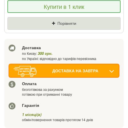
Якщо Ви знайдете товар дешевше - ми
Купити в 1 клик
знизимо ціну і подаруємо % від різниці
Ціна
Де знайшли (Url посилання)
Порівняти
Ваш телефон
Доставка
300 грн.
по Києву:
по Україні: відповідно до тарифів перевізника
ДОСТАВКА НА ЗАВТРА
Оплата
безготівкова за рахунком
готівкою при отриманні товару
Гарантія
1 місяці(в)
обмін/повернення товарів протягом 14 днів