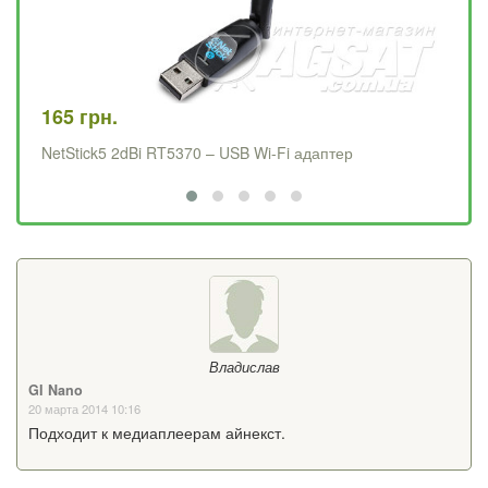
165 грн.
17
NetStick5 2dBi RT5370 – USB Wi-Fi адаптер
Ne
Владислав
GI Nano
20 марта 2014 10:16
Подходит к медиаплеерам айнекст.